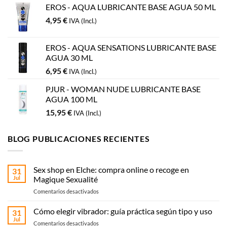
EROS - AQUA LUBRICANTE BASE AGUA 50 ML
4,95
€
IVA (Incl.)
EROS - AQUA SENSATIONS LUBRICANTE BASE
AGUA 30 ML
6,95
€
IVA (Incl.)
PJUR - WOMAN NUDE LUBRICANTE BASE
AGUA 100 ML
15,95
€
IVA (Incl.)
BLOG PUBLICACIONES RECIENTES
Sex shop en Elche: compra online o recoge en
31
Jul
Magique Sexualité
en
Comentarios desactivados
Sex
shop
Cómo elegir vibrador: guía práctica según tipo y uso
31
en
Jul
en
Comentarios desactivados
Elche: