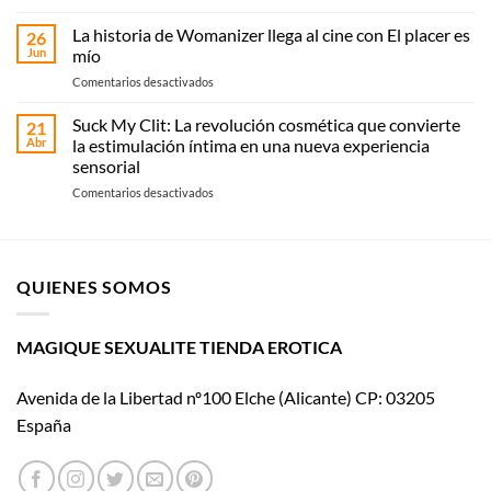
Cómo
compra
elegir
La historia de Womanizer llega al cine con El placer es
online
26
vibrador:
Jun
mío
o
guía
recoge
en
Comentarios desactivados
práctica
en
La
según
Magique
historia
Suck My Clit: La revolución cosmética que convierte
tipo
21
Sexualité
de
y
Abr
la estimulación íntima en una nueva experiencia
Womanizer
uso
sensorial
llega
en
Comentarios desactivados
al
Suck
cine
My
con El
Clit:
placer
La
es
QUIENES SOMOS
revolución
mío
cosmética
que
convierte
MAGIQUE SEXUALITE TIENDA EROTICA
la
estimulación
Avenida de la Libertad nº100 Elche (Alicante) CP: 03205
íntima
en
España
una
nueva
experiencia
sensorial