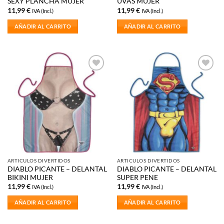
SEXY PLANCHA MUJER
UVAS MUJER
11,99
€
11,99
€
IVA (Incl.)
IVA (Incl.)
AÑADIR AL CARRITO
AÑADIR AL CARRITO
Añadir
Añadir
a la
a la
lista de
lista de
deseos
deseos
ARTICULOS DIVERTIDOS
ARTICULOS DIVERTIDOS
DIABLO PICANTE – DELANTAL
DIABLO PICANTE – DELANTAL
BIKINI MUJER
SUPER PENE
11,99
€
11,99
€
IVA (Incl.)
IVA (Incl.)
AÑADIR AL CARRITO
AÑADIR AL CARRITO