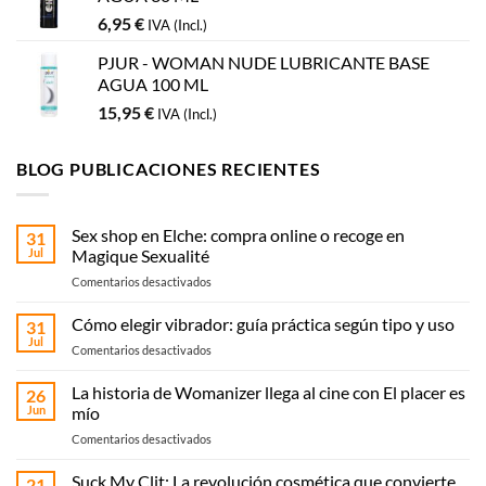
6,95
€
IVA (Incl.)
PJUR - WOMAN NUDE LUBRICANTE BASE
AGUA 100 ML
15,95
€
IVA (Incl.)
BLOG PUBLICACIONES RECIENTES
Sex shop en Elche: compra online o recoge en
31
Jul
Magique Sexualité
en
Comentarios desactivados
Sex
shop
Cómo elegir vibrador: guía práctica según tipo y uso
31
en
Jul
en
Comentarios desactivados
Elche:
Cómo
compra
elegir
La historia de Womanizer llega al cine con El placer es
online
26
vibrador:
Jun
mío
o
guía
recoge
en
Comentarios desactivados
práctica
en
La
según
Magique
historia
Suck My Clit: La revolución cosmética que convierte
tipo
21
Sexualité