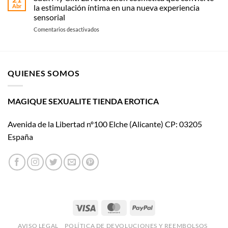
de
y
Abr
la estimulación íntima en una nueva experiencia
Womanizer
uso
sensorial
llega
en
Comentarios desactivados
al
Suck
cine
My
con El
Clit:
placer
La
es
QUIENES SOMOS
revolución
mío
cosmética
que
convierte
MAGIQUE SEXUALITE TIENDA EROTICA
la
estimulación
Avenida de la Libertad nº100 Elche (Alicante) CP: 03205
íntima
en
España
una
nueva
experiencia
sensorial
Visa
MasterCard
PayPal
AVISO LEGAL
POLÍTICA DE DEVOLUCIONES Y REEMBOLSOS