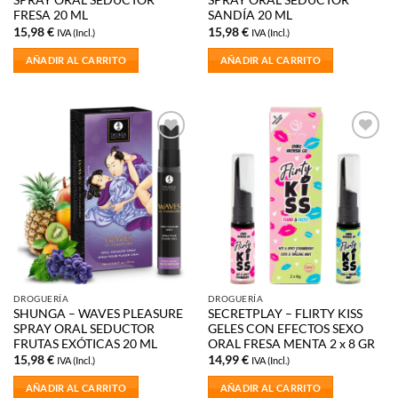
SPRAY ORAL SEDUCTOR
SPRAY ORAL SEDUCTOR
FRESA 20 ML
SANDÍA 20 ML
15,98
€
15,98
€
IVA (Incl.)
IVA (Incl.)
AÑADIR AL CARRITO
AÑADIR AL CARRITO
Añadir
Añadir
a la
a la
lista de
lista de
deseos
deseos
DROGUERÍA
DROGUERÍA
SHUNGA – WAVES PLEASURE
SECRETPLAY – FLIRTY KISS
SPRAY ORAL SEDUCTOR
GELES CON EFECTOS SEXO
FRUTAS EXÓTICAS 20 ML
ORAL FRESA MENTA 2 x 8 GR
15,98
€
14,99
€
IVA (Incl.)
IVA (Incl.)
AÑADIR AL CARRITO
AÑADIR AL CARRITO