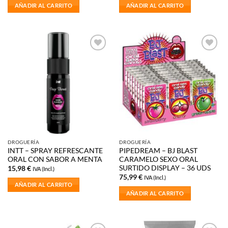
AÑADIR AL CARRITO
AÑADIR AL CARRITO
Añadir
Añadir
a la
a la
lista de
lista de
deseos
deseos
DROGUERÍA
DROGUERÍA
INTT – SPRAY REFRESCANTE
PIPEDREAM – BJ BLAST
ORAL CON SABOR A MENTA
CARAMELO SEXO ORAL
SURTIDO DISPLAY – 36 UDS
15,98
€
IVA (Incl.)
75,99
€
IVA (Incl.)
AÑADIR AL CARRITO
AÑADIR AL CARRITO