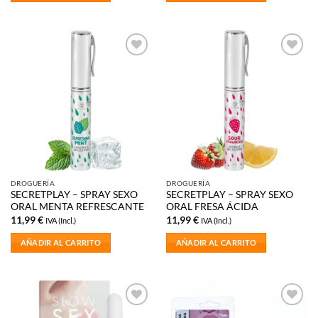
Añadir
Añadir
a la
a la
lista de
lista de
deseos
deseos
DROGUERÍA
DROGUERÍA
SECRETPLAY – SPRAY SEXO
SECRETPLAY – SPRAY SEXO
ORAL MENTA REFRESCANTE
ORAL FRESA ÁCIDA
11,99
€
11,99
€
IVA (Incl.)
IVA (Incl.)
AÑADIR AL CARRITO
AÑADIR AL CARRITO
Añadir
Añadir