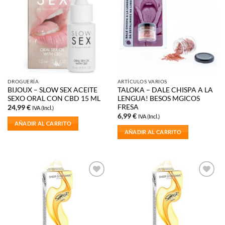
a la
a la
lista de
lista de
deseos
deseos
DROGUERÍA
ARTÍCULOS VARIOS
BIJOUX – SLOW SEX ACEITE
TALOKA – DALE CHISPA A LA
SEXO ORAL CON CBD 15 ML
LENGUA! BESOS MGICOS
FRESA
24,99
€
IVA (Incl.)
6,99
€
IVA (Incl.)
AÑADIR AL CARRITO
AÑADIR AL CARRITO
Añadir
Añadir
a la
a la
lista de
lista de
deseos
deseos