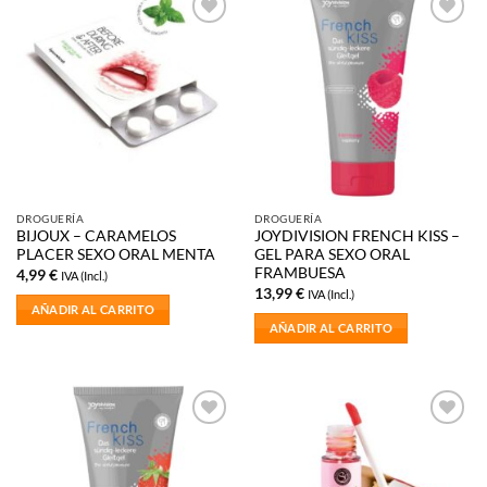
Añadir
Añadir
a la
a la
lista de
lista de
deseos
deseos
DROGUERÍA
DROGUERÍA
BIJOUX – CARAMELOS
JOYDIVISION FRENCH KISS –
PLACER SEXO ORAL MENTA
GEL PARA SEXO ORAL
FRAMBUESA
4,99
€
IVA (Incl.)
13,99
€
IVA (Incl.)
AÑADIR AL CARRITO
AÑADIR AL CARRITO
Añadir
Añadir
a la
a la
lista de
lista de
deseos
deseos