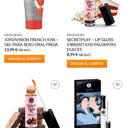
DROGUERÍA
DROGUERÍA
JOYDIVISION FRENCH KISS –
SECRETPLAY – LIP GLOSS
GEL PARA SEXO ORAL FRESA
VIBRANT KISS PALOMITAS
DULCES
13,99
€
IVA (Incl.)
8,99
€
IVA (Incl.)
AÑADIR AL CARRITO
AÑADIR AL CARRITO
Añadir
Añadir
a la
a la
lista de
lista de
deseos
deseos