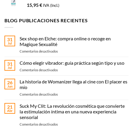
15,95
€
IVA (Incl.)
BLOG PUBLICACIONES RECIENTES
Sex shop en Elche: compra online o recoge en
31
Jul
Magique Sexualité
en
Comentarios desactivados
Sex
shop
Cómo elegir vibrador: guía práctica según tipo y uso
31
en
Jul
en
Comentarios desactivados
Elche:
Cómo
compra
elegir
La historia de Womanizer llega al cine con El placer es
online
26
vibrador:
Jun
mío
o
guía
recoge
en
Comentarios desactivados
práctica
en
La
según
Magique
historia
Suck My Clit: La revolución cosmética que convierte
tipo
21
Sexualité
de
y
Abr
la estimulación íntima en una nueva experiencia
Womanizer
uso
sensorial
llega
en
Comentarios desactivados
al
Suck
cine