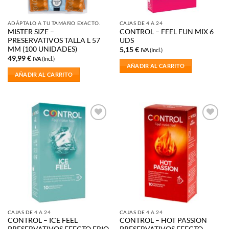
ADÁPTALO A TU TAMAÑO EXACTO.
CAJAS DE 4 A 24
MISTER SIZE –
CONTROL – FEEL FUN MIX 6
PRESERVATIVOS TALLA L 57
UDS
MM (100 UNIDADES)
5,15
€
IVA (Incl.)
49,99
€
IVA (Incl.)
AÑADIR AL CARRITO
AÑADIR AL CARRITO
Añadir
Añadir
a la
a la
lista de
lista de
deseos
deseos
CAJAS DE 4 A 24
CAJAS DE 4 A 24
CONTROL – ICE FEEL
CONTROL – HOT PASSION