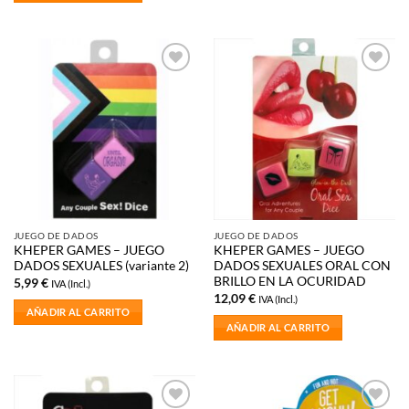
Añadir
Añadir
a la
a la
lista de
lista de
deseos
deseos
JUEGO DE DADOS
JUEGO DE DADOS
KHEPER GAMES – JUEGO
KHEPER GAMES – JUEGO
DADOS SEXUALES (variante 2)
DADOS SEXUALES ORAL CON
BRILLO EN LA OCURIDAD
5,99
€
IVA (Incl.)
12,09
€
IVA (Incl.)
AÑADIR AL CARRITO
AÑADIR AL CARRITO