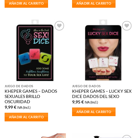
AÑADIR AL CARRITO
AÑADIR AL CARRITO
Añadir
Añadir
a la
a la
lista de
lista de
deseos
deseos
JUEGO DE DADOS
JUEGO DE DADOS
KHEPER GAMES – DADOS
KHEPER GAMES – LUCKY SEX
SEXUALES BRILLO
DICE DADOS DEL SEXO
OSCURIDAD
9,95
€
IVA (Incl.)
9,99
€
IVA (Incl.)
AÑADIR AL CARRITO
AÑADIR AL CARRITO