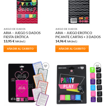
JUEGO DE DADOS
JUEGO DE DADOS
ARIA – JUEGO 5 DADOS
ARIA – JUEGO EROTICO
FIESTA ERÓTICA
PICANTE CARTAS + 3 DADOS
13,95
€
14,96
€
IVA (Incl.)
IVA (Incl.)
AÑADIR AL CARRITO
AÑADIR AL CARRITO
Añadir
Añadir
a la
a la
lista de
lista de
deseos
deseos