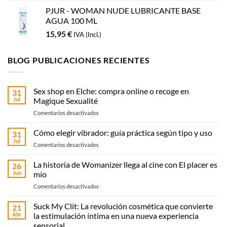
PJUR - WOMAN NUDE LUBRICANTE BASE
AGUA 100 ML
15,95
€
IVA (Incl.)
BLOG PUBLICACIONES RECIENTES
Sex shop en Elche: compra online o recoge en
31
Jul
Magique Sexualité
en
Comentarios desactivados
Sex
shop
Cómo elegir vibrador: guía práctica según tipo y uso
31
en
Jul
en
Comentarios desactivados
Elche:
Cómo
compra
elegir
La historia de Womanizer llega al cine con El placer es
online
26
vibrador:
Jun
mío
o
guía
recoge
en
Comentarios desactivados
práctica
en
La
según
Magique
historia
Suck My Clit: La revolución cosmética que convierte
tipo
21
Sexualité
de
y
Abr
la estimulación íntima en una nueva experiencia
Womanizer
uso
sensorial