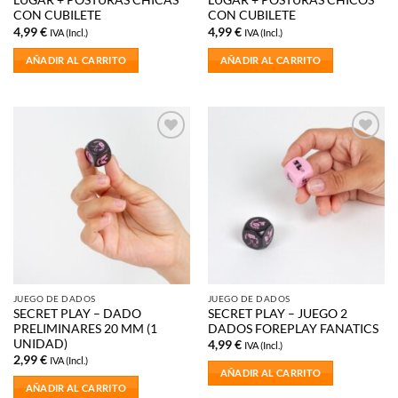
LUGAR + POSTURAS CHICAS
LUGAR + POSTURAS CHICOS
CON CUBILETE
CON CUBILETE
4,99
€
4,99
€
IVA (Incl.)
IVA (Incl.)
AÑADIR AL CARRITO
AÑADIR AL CARRITO
Añadir
Añadir
a la
a la
lista de
lista de
deseos
deseos
JUEGO DE DADOS
JUEGO DE DADOS
SECRET PLAY – DADO
SECRET PLAY – JUEGO 2
PRELIMINARES 20 MM (1
DADOS FOREPLAY FANATICS
UNIDAD)
4,99
€
IVA (Incl.)
2,99
€
IVA (Incl.)
AÑADIR AL CARRITO
AÑADIR AL CARRITO