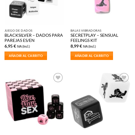
JUEGO DE DADOS
BALAS VIBRADORAS
BLACKSILVER – DADOS PARA
SECRETPLAY – SENSUAL
PAREJAS ES/EN
FEELINGS KIT
6,95
€
8,99
€
IVA (Incl.)
IVA (Incl.)
AÑADIR AL CARRITO
AÑADIR AL CARRITO
Añadir
Añadir
a la
a la
lista de
lista de
deseos
deseos