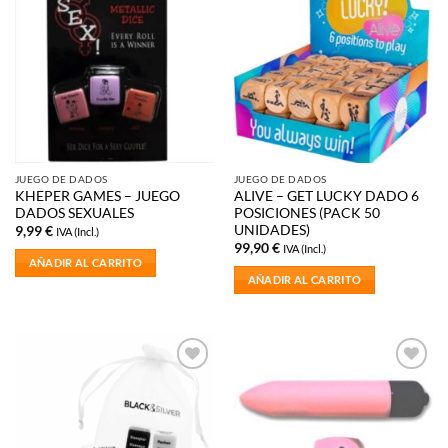
Añadir
Añadir
a la
a la
lista de
lista de
deseos
deseos
JUEGO DE DADOS
JUEGO DE DADOS
KHEPER GAMES – JUEGO
ALIVE – GET LUCKY DADO 6
DADOS SEXUALES
POSICIONES (PACK 50
UNIDADES)
9,99
€
IVA (Incl.)
99,90
€
IVA (Incl.)
AÑADIR AL CARRITO
AÑADIR AL CARRITO
Añadir
Añadir
a la
a la
lista de
lista de
deseos
deseos