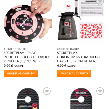
Añadir
Añadir
a la
a la
lista de
lista de
deseos
deseos
JUEGO DE DADOS
JUEGO DE DADOS
SECRETPLAY – PLAY
SECRETPLAY –
ROULETTE JUEGO DE DADOS
CHRONOMASUTRA JUEGO
Y RULETA (ES/PT/EN/FR)
GAY KIT (ES/EN/IT/PT/FR)
9,99
€
4,99
€
IVA (Incl.)
IVA (Incl.)
AÑADIR AL CARRITO
AÑADIR AL CARRITO
Añadir
Añadir
a la
a la
lista de
lista de
deseos
deseos