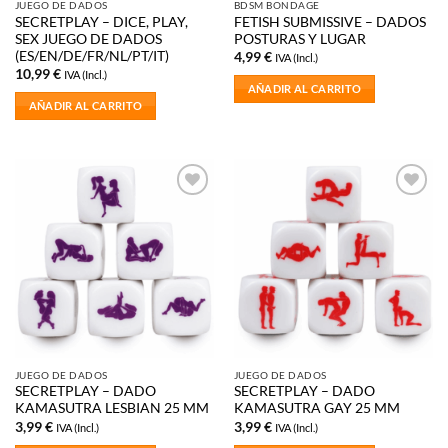
JUEGO DE DADOS
BDSM BONDAGE
SECRETPLAY – DICE, PLAY,
FETISH SUBMISSIVE – DADOS
SEX JUEGO DE DADOS
POSTURAS Y LUGAR
(ES/EN/DE/FR/NL/PT/IT)
4,99
€
IVA (Incl.)
10,99
€
IVA (Incl.)
AÑADIR AL CARRITO
AÑADIR AL CARRITO
Añadir
Añadir
a la
a la
lista de
lista de
deseos
deseos
JUEGO DE DADOS
JUEGO DE DADOS
SECRETPLAY – DADO
SECRETPLAY – DADO
KAMASUTRA LESBIAN 25 MM
KAMASUTRA GAY 25 MM
3,99
€
3,99
€
IVA (Incl.)
IVA (Incl.)