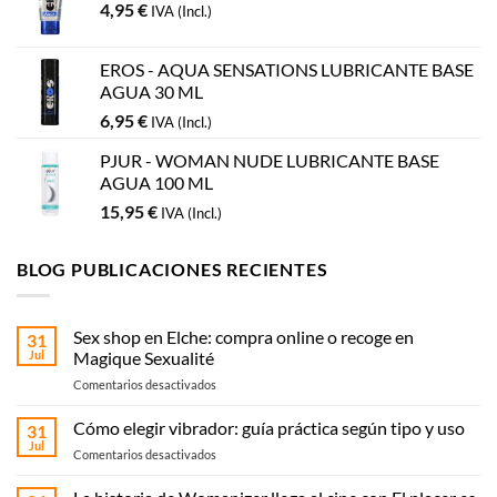
4,95
€
IVA (Incl.)
EROS - AQUA SENSATIONS LUBRICANTE BASE
AGUA 30 ML
6,95
€
IVA (Incl.)
PJUR - WOMAN NUDE LUBRICANTE BASE
AGUA 100 ML
15,95
€
IVA (Incl.)
BLOG PUBLICACIONES RECIENTES
Sex shop en Elche: compra online o recoge en
31
Jul
Magique Sexualité
en
Comentarios desactivados
Sex
shop
Cómo elegir vibrador: guía práctica según tipo y uso
31
en
Jul
en
Comentarios desactivados
Elche:
Cómo
compra
elegir
online