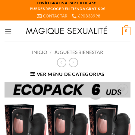
Saltar
ENVÍO GRATIS A PARTIR DE 45€
PUEDES RECOGER EN TIENDA GRATIS 0€
al
CONTACTAR
690838998
contenido
0
INICIO
/
JUGUETES BIENESTAR
VER MENU DE CATEGORIAS
Añadir
a la
lista
de
deseos