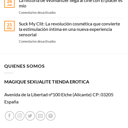
La historia de Womanizer llega al cine con El placer es
26
vibrador:
Jun
mío
o
guía
recoge
en
Comentarios desactivados
práctica
en
La
según
Magique
historia
Suck My Clit: La revolución cosmética que convierte
tipo
21
Sexualité
de
y
Abr
la estimulación íntima en una nueva experiencia
Womanizer
uso
sensorial
llega
en
Comentarios desactivados
al
Suck
cine
My
con El
Clit:
placer
La
es
QUIENES SOMOS
revolución
mío
cosmética
que
convierte
MAGIQUE SEXUALITE TIENDA EROTICA
la
estimulación
Avenida de la Libertad nº100 Elche (Alicante) CP: 03205
íntima
en
España
una
nueva
experiencia
sensorial