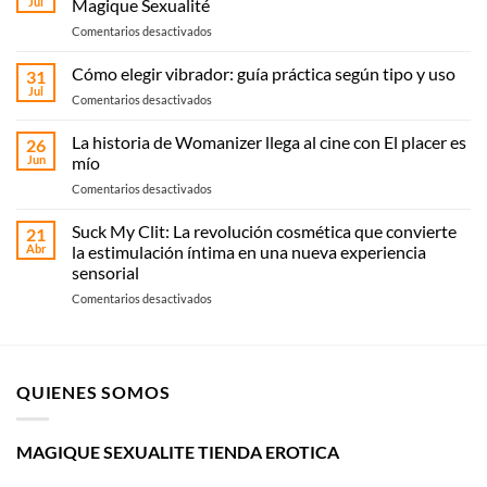
Jul
Magique Sexualité
en
Comentarios desactivados
Sex
shop
Cómo elegir vibrador: guía práctica según tipo y uso
31
en
Jul
en
Comentarios desactivados
Elche:
Cómo
compra
elegir
La historia de Womanizer llega al cine con El placer es
online
26
vibrador:
Jun
mío
o
guía
recoge
en
Comentarios desactivados
práctica
en
La
según
Magique
historia
Suck My Clit: La revolución cosmética que convierte
tipo
21
Sexualité
de
y
Abr
la estimulación íntima en una nueva experiencia
Womanizer
uso
sensorial
llega
en
Comentarios desactivados
al
Suck
cine
My
con El
Clit:
placer
La
es
QUIENES SOMOS
revolución
mío
cosmética
que
convierte
MAGIQUE SEXUALITE TIENDA EROTICA
la
estimulación