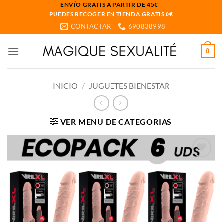
Saltar
ENVÍO GRATIS A PARTIR DE 45€
PUEDES RECOGER EN TIENDA GRATIS 0€
al
CONTACTAR
690838998
contenido
0
INICIO
/
JUGUETES BIENESTAR
VER MENU DE CATEGORIAS
Añadir
a la
lista
de
deseos