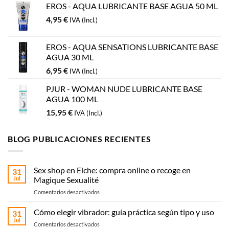
EROS - AQUA LUBRICANTE BASE AGUA 50 ML
4,95
€
IVA (Incl.)
EROS - AQUA SENSATIONS LUBRICANTE BASE
AGUA 30 ML
6,95
€
IVA (Incl.)
PJUR - WOMAN NUDE LUBRICANTE BASE
AGUA 100 ML
15,95
€
IVA (Incl.)
BLOG PUBLICACIONES RECIENTES
Sex shop en Elche: compra online o recoge en
31
Jul
Magique Sexualité
en
Comentarios desactivados
Sex
shop
Cómo elegir vibrador: guía práctica según tipo y uso
31
en
Jul
en
Comentarios desactivados
Elche: