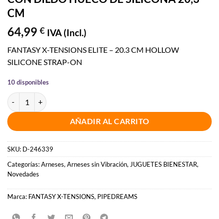
CM
64,99
€
IVA (Incl.)
FANTASY X-TENSIONS ELITE – 20.3 CM HOLLOW
SILICONE STRAP-ON
10 disponibles
FANTASY X-TENSIONS ELITE - ARNÉS CON DILDO HUECO DE SILICO
AÑADIR AL CARRITO
SKU:
D-246339
Categorías:
Arneses
,
Arneses sin Vibración
,
JUGUETES BIENESTAR
,
Novedades
Marca:
FANTASY X-TENSIONS
,
PIPEDREAMS