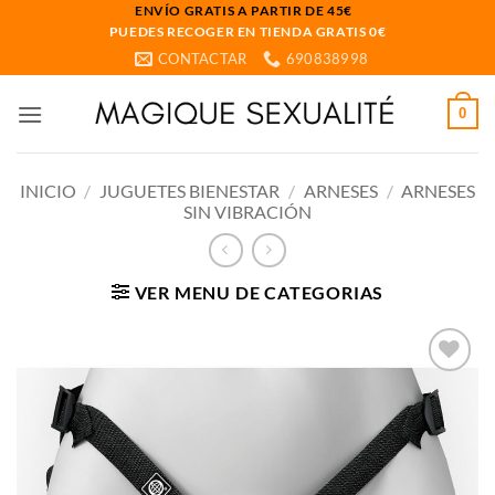
Saltar
ENVÍO GRATIS A PARTIR DE 45€
PUEDES RECOGER EN TIENDA GRATIS 0€
al
CONTACTAR
690838998
contenido
0
INICIO
/
JUGUETES BIENESTAR
/
ARNESES
/
ARNESES
SIN VIBRACIÓN
VER MENU DE CATEGORIAS
Añadir
a la
lista
de
deseos