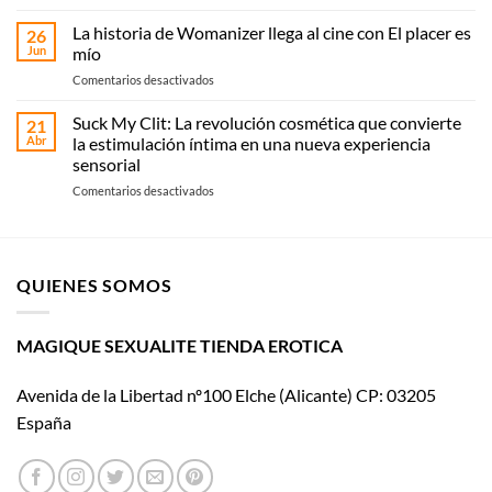
Cómo
compra
elegir
La historia de Womanizer llega al cine con El placer es
online
26
vibrador:
Jun
mío
o
guía
recoge
en
Comentarios desactivados
práctica
en
La
según
Magique
historia
Suck My Clit: La revolución cosmética que convierte
tipo
21
Sexualité
de
y
Abr
la estimulación íntima en una nueva experiencia
Womanizer
uso
sensorial
llega
en
Comentarios desactivados
al
Suck
cine
My
con El
Clit:
placer
La
es
QUIENES SOMOS
revolución
mío
cosmética
que
convierte
MAGIQUE SEXUALITE TIENDA EROTICA
la
estimulación
Avenida de la Libertad nº100 Elche (Alicante) CP: 03205
íntima
en
España
una
nueva
experiencia
sensorial