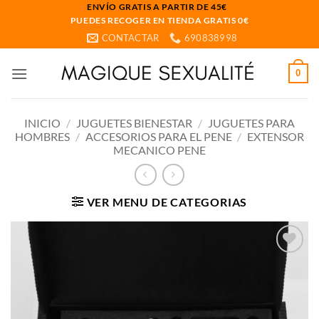
Saltar
ENVÍO GRATIS A PARTIR DE 45€
PUEDES RECOGER EN TIENDA GRATIS 0€
al
CONTACTAR
690838998
contenido
0
INICIO
/
JUGUETES BIENESTAR
/
JUGUETES PARA
HOMBRES
/
ACCESORIOS PARA EL PENE
/
EXTENSOR
MECANICO PENE
VER MENU DE CATEGORIAS
Añadir
a la
lista
de
deseos