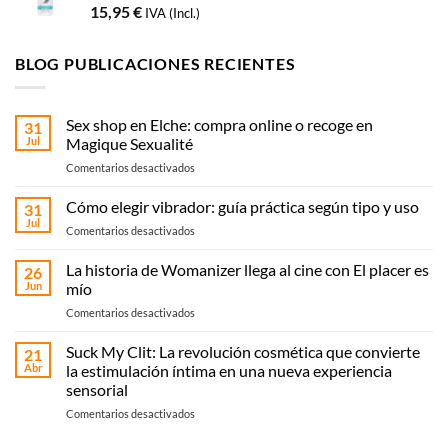
15,95
€
IVA (Incl.)
BLOG PUBLICACIONES RECIENTES
Sex shop en Elche: compra online o recoge en
31
Jul
Magique Sexualité
en
Comentarios desactivados
Sex
shop
Cómo elegir vibrador: guía práctica según tipo y uso
31
en
Jul
en
Comentarios desactivados
Elche:
Cómo
compra
elegir
La historia de Womanizer llega al cine con El placer es
online
26
vibrador:
Jun
mío
o
guía
recoge
en
Comentarios desactivados
práctica
en
La
según
Magique
historia
Suck My Clit: La revolución cosmética que convierte
tipo
21
Sexualité
de
y
Abr
la estimulación íntima en una nueva experiencia
Womanizer
uso
sensorial
llega
en
Comentarios desactivados
al
Suck
cine
My
con El