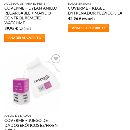
ACCESORIOS PARA EL PENE
BOLAS BASICAS
COVERME – DYLAN ANILLO
COVERME – KEGEL
RECARGABLE + MANDO
ENTRENADOR PÉLVICO LILA
CONTROL REMOTO
42,96
€
IVA (Incl.)
WATCHME
AÑADIR AL CARRITO
39,95
€
IVA (Incl.)
AÑADIR AL CARRITO
Añadir
a la
lista de
deseos
JUEGO DE DADOS
COVERME – JUEGO DE
DADOS ERÓTICOS ES/FR/EN