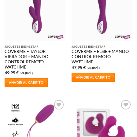
lista de
lista de
deseos
deseos
JUGUETES BIENESTAR
JUGUETES BIENESTAR
COVERME – TAYLOR
COVERME – ELSIE + MANDO
VIBRADOR + MANDO
CONTROL REMOTO
CONTROL REMOTO
WATCHME
WATCHME
47,95
€
IVA (Incl.)
49,95
€
IVA (Incl.)
AÑADIR AL CARRITO
AÑADIR AL CARRITO
Añadir
Añadir
a la
a la
lista de
lista de
deseos
deseos