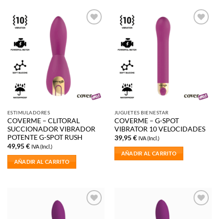
Añadir
Añadir
a la
a la
lista de
lista de
deseos
deseos
ESTIMULADORES
JUGUETES BIENESTAR
COVERME – CLITORAL
COVERME – G-SPOT
SUCCIONADOR VIBRADOR
VIBRATOR 10 VELOCIDADES
POTENTE G-SPOT RUSH
39,95
€
IVA (Incl.)
49,95
€
IVA (Incl.)
AÑADIR AL CARRITO
AÑADIR AL CARRITO
Añadir
Añadir
a la
a la