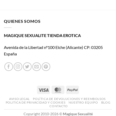
Suck
cine
My
con El
Clit:
placer
La
es
QUIENES SOMOS
revolución
mío
cosmética
que
convierte
MAGIQUE SEXUALITE TIENDA EROTICA
la
estimulación
Avenida de la Libertad nº100 Elche (Alicante) CP: 03205
íntima
en
España
una
nueva
experiencia
sensorial
Visa
MasterCard
PayPal
AVISO LEGAL
POLÍTICA DE DEVOLUCIONES Y REEMBOLSOS
POLITICA DE PRIVACIDAD Y COOKIES
NUESTRO EQUIPO
BLOG
CONTACTO
Copyright 2010-2026 ©
Magique Sexualité