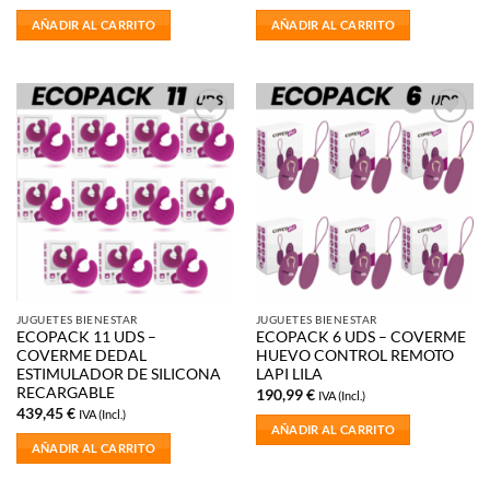
AÑADIR AL CARRITO
AÑADIR AL CARRITO
Añadir
Añadir
a la
a la
lista de
lista de
deseos
deseos
JUGUETES BIENESTAR
JUGUETES BIENESTAR
ECOPACK 11 UDS –
ECOPACK 6 UDS – COVERME
COVERME DEDAL
HUEVO CONTROL REMOTO
ESTIMULADOR DE SILICONA
LAPI LILA
RECARGABLE
190,99
€
IVA (Incl.)
439,45
€
IVA (Incl.)
AÑADIR AL CARRITO
AÑADIR AL CARRITO