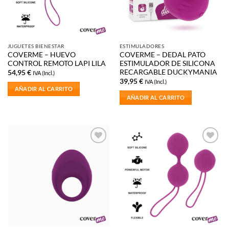
JUGUETES BIENESTAR
ESTIMULADORES
COVERME – HUEVO
COVERME – DEDAL PATO
CONTROL REMOTO LAPI LILA
ESTIMULADOR DE SILICONA
RECARGABLE DUCKYMANIA
54,95
€
IVA (Incl.)
39,95
€
IVA (Incl.)
AÑADIR AL CARRITO
AÑADIR AL CARRITO
Añadir
Añadir
a la
a la
lista de
lista de
deseos
deseos