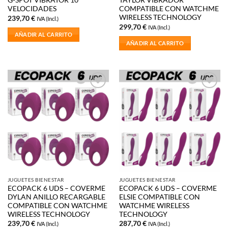
G-SPOT VIBRATOR 10
TAYLOR VIBRADOR
VELOCIDADES
COMPATIBLE CON WATCHME
WIRELESS TECHNOLOGY
239,70
€
IVA (Incl.)
299,70
€
IVA (Incl.)
AÑADIR AL CARRITO
AÑADIR AL CARRITO
Añadir
Añadir
a la
a la
lista de
lista de
deseos
deseos
JUGUETES BIENESTAR
JUGUETES BIENESTAR
ECOPACK 6 UDS – COVERME
ECOPACK 6 UDS – COVERME
DYLAN ANILLO RECARGABLE
ELSIE COMPATIBLE CON
COMPATIBLE CON WATCHME
WATCHME WIRELESS
WIRELESS TECHNOLOGY
TECHNOLOGY
239,70
€
287,70
€
IVA (Incl.)
IVA (Incl.)