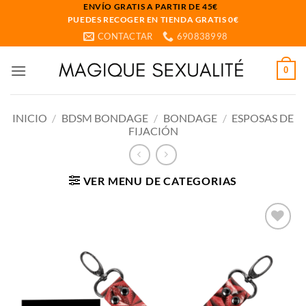
Saltar
ENVÍO GRATIS A PARTIR DE 45€
PUEDES RECOGER EN TIENDA GRATIS 0€
al
CONTACTAR
690838998
contenido
0
INICIO
/
BDSM BONDAGE
/
BONDAGE
/
ESPOSAS DE
FIJACIÓN
VER MENU DE CATEGORIAS
Añadir
a la
lista
de
deseos