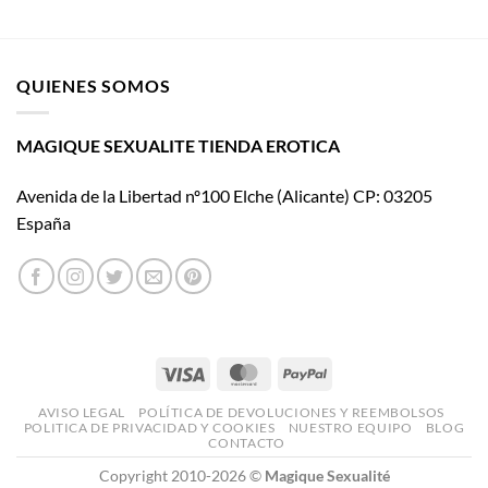
Suck
cine
My
con El
Clit:
placer
La
es
QUIENES SOMOS
revolución
mío
cosmética
que
convierte
MAGIQUE SEXUALITE TIENDA EROTICA
la
estimulación
Avenida de la Libertad nº100 Elche (Alicante) CP: 03205
íntima
en
España
una
nueva
experiencia
sensorial
Visa
MasterCard
PayPal
AVISO LEGAL
POLÍTICA DE DEVOLUCIONES Y REEMBOLSOS
POLITICA DE PRIVACIDAD Y COOKIES
NUESTRO EQUIPO
BLOG
CONTACTO
Copyright 2010-2026 ©
Magique Sexualité