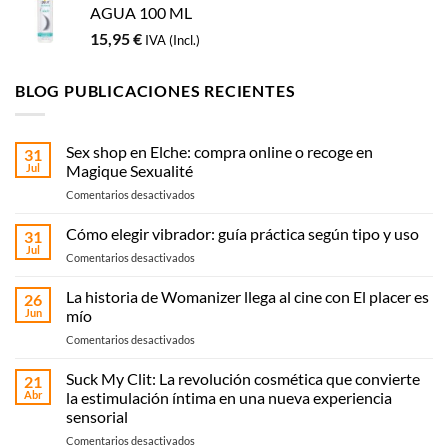
AGUA 100 ML
15,95
€
IVA (Incl.)
BLOG PUBLICACIONES RECIENTES
Sex shop en Elche: compra online o recoge en
31
Jul
Magique Sexualité
en
Comentarios desactivados
Sex
shop
Cómo elegir vibrador: guía práctica según tipo y uso
31
en
Jul
en
Comentarios desactivados
Elche:
Cómo
compra
elegir
La historia de Womanizer llega al cine con El placer es
online
26
vibrador:
Jun
mío
o
guía
recoge
en
Comentarios desactivados
práctica
en
La
según
Magique
historia
Suck My Clit: La revolución cosmética que convierte
tipo
21
Sexualité
de
y
Abr
la estimulación íntima en una nueva experiencia
Womanizer
uso
sensorial
llega
en
Comentarios desactivados
al