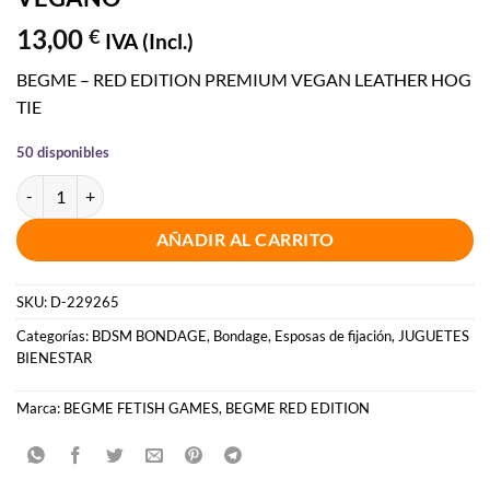
13,00
€
IVA (Incl.)
BEGME – RED EDITION PREMIUM VEGAN LEATHER HOG
TIE
50 disponibles
BEGME - RED EDITION HOG TIE CUERO VEGANO cantidad
AÑADIR AL CARRITO
SKU:
D-229265
Categorías:
BDSM BONDAGE
,
Bondage
,
Esposas de fijación
,
JUGUETES
BIENESTAR
Marca:
BEGME FETISH GAMES
,
BEGME RED EDITION