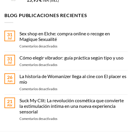
IVA (Incl.)
BLOG PUBLICACIONES RECIENTES
Sex shop en Elche: compra online o recoge en
31
Jul
Magique Sexualité
en
Comentarios desactivados
Sex
shop
Cómo elegir vibrador: guía práctica según tipo y uso
31
en
Jul
en
Comentarios desactivados
Elche:
Cómo
compra
elegir
La historia de Womanizer llega al cine con El placer es
online
26
vibrador:
Jun
mío
o
guía
recoge
en
Comentarios desactivados
práctica
en
La
según
Magique
historia
Suck My Clit: La revolución cosmética que convierte
tipo
21
Sexualité
de
y
Abr
la estimulación íntima en una nueva experiencia
Womanizer
uso
sensorial
llega
en
Comentarios desactivados
al
Suck
cine
My
con El