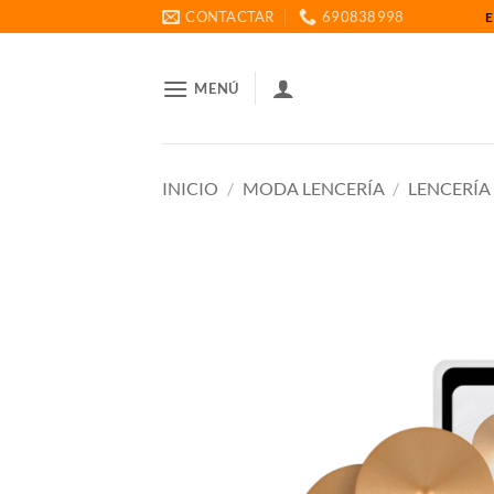
Saltar
CONTACTAR
690838998
E
al
contenido
MENÚ
INICIO
/
MODA LENCERÍA
/
LENCERÍA