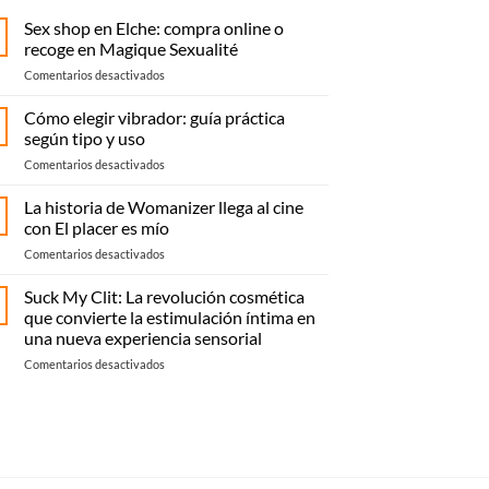
Sex shop en Elche: compra online o
recoge en Magique Sexualité
en
Comentarios desactivados
Sex
shop
Cómo elegir vibrador: guía práctica
en
según tipo y uso
Elche:
en
Comentarios desactivados
compra
Cómo
online
elegir
La historia de Womanizer llega al cine
o
vibrador:
recoge
con El placer es mío
guía
en
en
Comentarios desactivados
práctica
Magique
La
según
Sexualité
historia
Suck My Clit: La revolución cosmética
tipo
de
y
que convierte la estimulación íntima en
Womanizer
uso
una nueva experiencia sensorial
llega
en
Comentarios desactivados
al
Suck
cine
My
con El
Clit:
placer
La
es
revolución
mío
cosmética