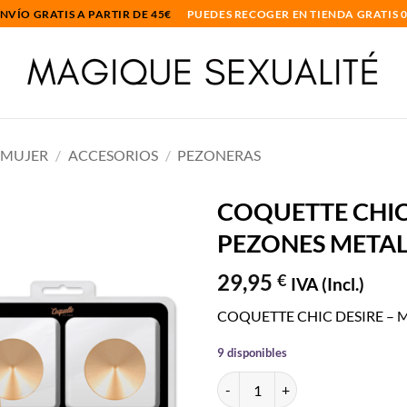
NVÍO GRATIS A PARTIR DE 45€
PUEDES RECOGER EN TIENDA GRATIS 
 MUJER
/
ACCESORIOS
/
PEZONERAS
COQUETTE CHIC
PEZONES META
Añadir
a la
29,95
€
lista
IVA (Incl.)
de
deseos
COQUETTE CHIC DESIRE – 
9 disponibles
COQUETTE CHIC DESIRE - CUBR