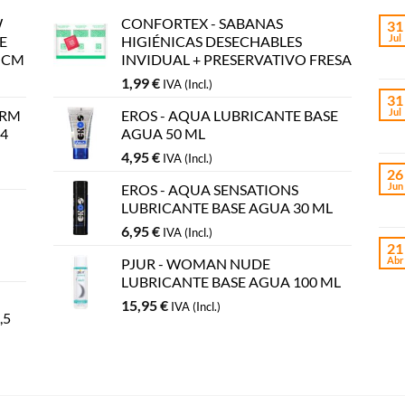
W
CONFORTEX - SABANAS
31
Jul
E
HIGIÉNICAS DESECHABLES
5 CM
INVIDUAL + PRESERVATIVO FRESA
1,99
€
IVA (Incl.)
31
Jul
YRM
EROS - AQUA LUBRICANTE BASE
 4
AGUA 50 ML
4,95
€
IVA (Incl.)
26
Jun
EROS - AQUA SENSATIONS
LUBRICANTE BASE AGUA 30 ML
6,95
€
IVA (Incl.)
21
Abr
PJUR - WOMAN NUDE
LUBRICANTE BASE AGUA 100 ML
15,95
€
IVA (Incl.)
,5