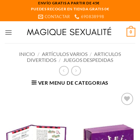
Saltar
ENVÍO GRATIS A PARTIR DE 45€
PUEDES RECOGER EN TIENDA GRATIS 0€
al
CONTACTAR
690838998
contenido
0
INICIO
/
ARTÍCULOS VARIOS
/
ARTICULOS
DIVERTIDOS
/
JUEGOS DESPEDIDAS
VER MENU DE CATEGORIAS
Añadir
a la
lista
de
deseos