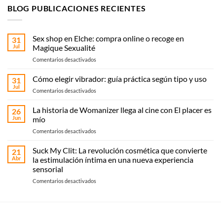
BLOG PUBLICACIONES RECIENTES
Sex shop en Elche: compra online o recoge en
31
Jul
Magique Sexualité
en
Comentarios desactivados
Sex
shop
Cómo elegir vibrador: guía práctica según tipo y uso
31
en
Jul
en
Comentarios desactivados
Elche:
Cómo
compra
elegir
La historia de Womanizer llega al cine con El placer es
online
26
vibrador:
Jun
mío
o
guía
recoge
en
Comentarios desactivados
práctica
en
La
según
Magique
historia
Suck My Clit: La revolución cosmética que convierte
tipo
21
Sexualité
de
y
Abr
la estimulación íntima en una nueva experiencia
Womanizer
uso
sensorial
llega
en
Comentarios desactivados
al
Suck
cine
My
con El
Clit:
placer
La
es