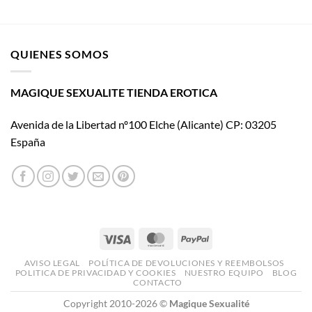
Suck
cine
My
con El
Clit:
placer
La
es
QUIENES SOMOS
revolución
mío
cosmética
que
convierte
MAGIQUE SEXUALITE TIENDA EROTICA
la
estimulación
Avenida de la Libertad nº100 Elche (Alicante) CP: 03205
íntima
en
España
una
nueva
experiencia
sensorial
Visa
MasterCard
PayPal
AVISO LEGAL
POLÍTICA DE DEVOLUCIONES Y REEMBOLSOS
POLITICA DE PRIVACIDAD Y COOKIES
NUESTRO EQUIPO
BLOG
CONTACTO
Copyright 2010-2026 ©
Magique Sexualité