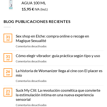
AGUA 100 ML
15,95
€
IVA (Incl.)
BLOG PUBLICACIONES RECIENTES
Sex shop en Elche: compra online o recoge en
31
Jul
Magique Sexualité
en
Comentarios desactivados
Sex
shop
Cómo elegir vibrador: guía práctica según tipo y uso
31
en
Jul
en
Comentarios desactivados
Elche:
Cómo
compra
elegir
La historia de Womanizer llega al cine con El placer es
online
26
vibrador:
Jun
mío
o
guía
recoge
en
Comentarios desactivados
práctica
en
La
según
Magique
historia
Suck My Clit: La revolución cosmética que convierte
tipo
21
Sexualité
de
y
Abr
la estimulación íntima en una nueva experiencia
Womanizer
uso
sensorial
llega
en
Comentarios desactivados
al