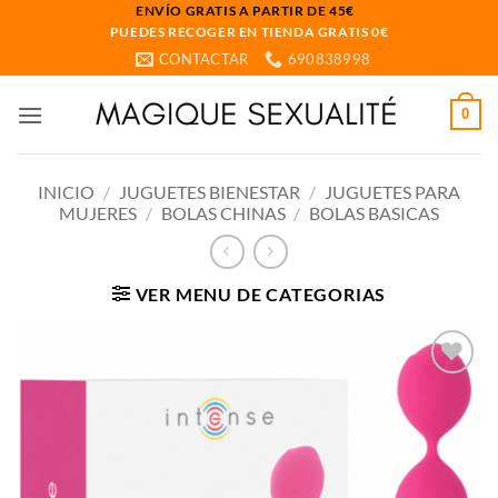
Saltar
ENVÍO GRATIS A PARTIR DE 45€
PUEDES RECOGER EN TIENDA GRATIS 0€
al
CONTACTAR
690838998
contenido
0
INICIO
/
JUGUETES BIENESTAR
/
JUGUETES PARA
MUJERES
/
BOLAS CHINAS
/
BOLAS BASICAS
VER MENU DE CATEGORIAS
Añadir
a la
lista
de
deseos