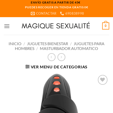
Saltar
ENVÍO GRATIS A PARTIR DE 45€
PUEDES RECOGER EN TIENDA GRATIS 0€
al
CONTACTAR
690838998
contenido
0
INICIO
/
JUGUETES BIENESTAR
/
JUGUETES PARA
HOMBRES
/
MASTURBADOR AUTOMATICO
VER MENU DE CATEGORIAS
Añadir
a la
lista
de
deseos