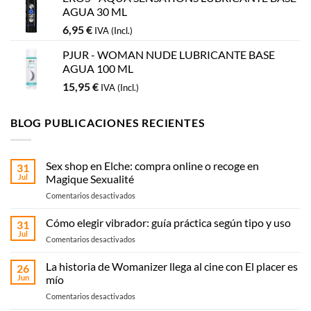
AGUA 30 ML
6,95
€
IVA (Incl.)
PJUR - WOMAN NUDE LUBRICANTE BASE
AGUA 100 ML
15,95
€
IVA (Incl.)
BLOG PUBLICACIONES RECIENTES
Sex shop en Elche: compra online o recoge en
31
Jul
Magique Sexualité
en
Comentarios desactivados
Sex
shop
Cómo elegir vibrador: guía práctica según tipo y uso
31
en
Jul
en
Comentarios desactivados
Elche:
Cómo
compra
elegir
La historia de Womanizer llega al cine con El placer es
online
26
vibrador:
Jun
mío
o
guía
recoge
en
Comentarios desactivados
práctica
en
La
según