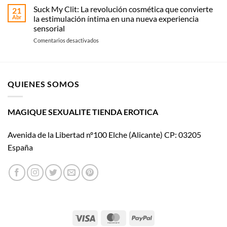
Magique
historia
Suck My Clit: La revolución cosmética que convierte
tipo
21
Sexualité
de
y
Abr
la estimulación íntima en una nueva experiencia
Womanizer
uso
sensorial
llega
en
Comentarios desactivados
al
Suck
cine
My
con El
Clit:
placer
La
es
QUIENES SOMOS
revolución
mío
cosmética
que
convierte
MAGIQUE SEXUALITE TIENDA EROTICA
la
estimulación
Avenida de la Libertad nº100 Elche (Alicante) CP: 03205
íntima
en
España
una
nueva
experiencia
sensorial
Visa
MasterCard
PayPal