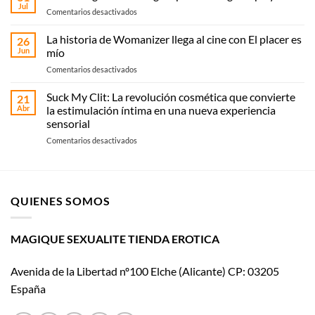
en
Jul
en
Comentarios desactivados
Elche:
Cómo
compra
elegir
La historia de Womanizer llega al cine con El placer es
online
26
vibrador:
Jun
mío
o
guía
recoge
en
Comentarios desactivados
práctica
en
La
según
Magique
historia
Suck My Clit: La revolución cosmética que convierte
tipo
21
Sexualité
de
y
Abr
la estimulación íntima en una nueva experiencia
Womanizer
uso
sensorial
llega
en
Comentarios desactivados
al
Suck
cine
My
con El
Clit:
placer
La
es
QUIENES SOMOS
revolución
mío
cosmética
que
convierte
MAGIQUE SEXUALITE TIENDA EROTICA
la
estimulación
Avenida de la Libertad nº100 Elche (Alicante) CP: 03205
íntima
en
España
una
nueva