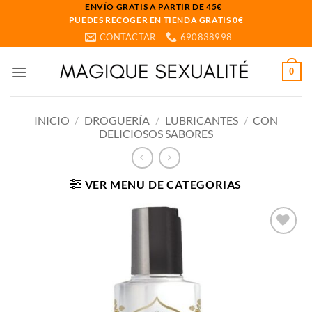
Saltar
ENVÍO GRATIS A PARTIR DE 45€
PUEDES RECOGER EN TIENDA GRATIS 0€
al
CONTACTAR
690838998
contenido
0
INICIO
/
DROGUERÍA
/
LUBRICANTES
/
CON
DELICIOSOS SABORES
VER MENU DE CATEGORIAS
Añadir
a la
lista
de
deseos