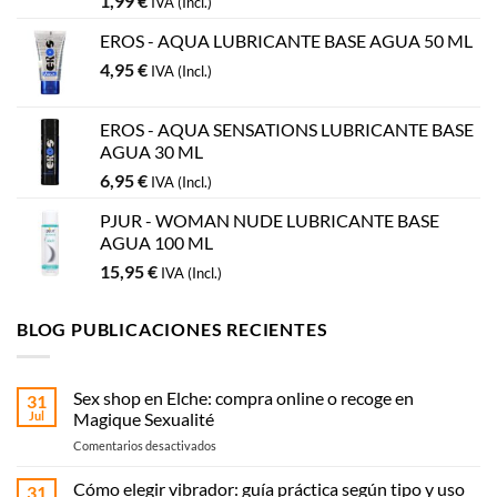
1,99
€
IVA (Incl.)
EROS - AQUA LUBRICANTE BASE AGUA 50 ML
4,95
€
IVA (Incl.)
EROS - AQUA SENSATIONS LUBRICANTE BASE
AGUA 30 ML
6,95
€
IVA (Incl.)
PJUR - WOMAN NUDE LUBRICANTE BASE
AGUA 100 ML
15,95
€
IVA (Incl.)
BLOG PUBLICACIONES RECIENTES
Sex shop en Elche: compra online o recoge en
31
Jul
Magique Sexualité
en
Comentarios desactivados
Sex
shop
Cómo elegir vibrador: guía práctica según tipo y uso
31