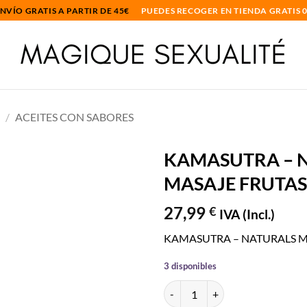
NVÍO GRATIS A PARTIR DE 45€
PUEDES RECOGER EN TIENDA GRATIS 
S
/
ACEITES CON SABORES
KAMASUTRA – N
MASAJE FRUTAS
Añadir
a la
27,99
€
lista
IVA (Incl.)
de
deseos
KAMASUTRA – NATURALS MA
3 disponibles
KAMASUTRA - NATURALS ACEIT