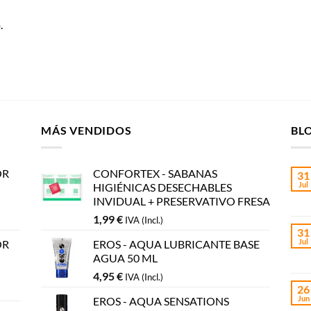
.
MÁS VENDIDOS
BL
OR
CONFORTEX - SABANAS
31
Jul
HIGIÉNICAS DESECHABLES
INVIDUAL + PRESERVATIVO FRESA
1,99
€
IVA (Incl.)
31
Jul
OR
EROS - AQUA LUBRICANTE BASE
AGUA 50 ML
4,95
€
IVA (Incl.)
26
Jun
EROS - AQUA SENSATIONS