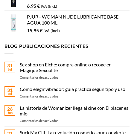
6,95
€
IVA (Incl.)
PJUR - WOMAN NUDE LUBRICANTE BASE
AGUA 100 ML
15,95
€
IVA (Incl.)
BLOG PUBLICACIONES RECIENTES
Sex shop en Elche: compra online o recoge en
31
Jul
Magique Sexualité
en
Comentarios desactivados
Sex
shop
Cómo elegir vibrador: guía práctica según tipo y uso
31
en
Jul
en
Comentarios desactivados
Elche:
Cómo
compra
elegir
La historia de Womanizer llega al cine con El placer es
online
26
vibrador:
Jun
mío
o
guía
recoge
en
Comentarios desactivados
práctica
en
La
según
Magique
historia
Suck My Clit: La revolución cosmética que convierte
tipo
21
Sexualité