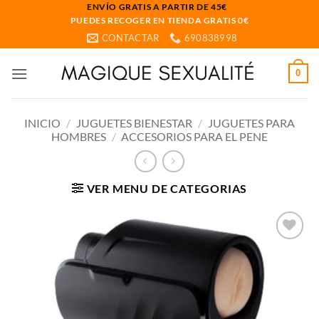
Saltar
ENVÍO GRATIS A PARTIR DE 45€
PUEDES RECOGER EN TIENDA GRATIS 0€
al
CONTACTAR
690838998
contenido
0
INICIO
/
JUGUETES BIENESTAR
/
JUGUETES PARA
HOMBRES
/
ACCESORIOS PARA EL PENE
VER MENU DE CATEGORIAS
Añadir
a la
lista
de
deseos