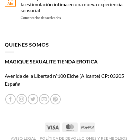
de
y
Abr
la estimulación íntima en una nueva experiencia
Womanizer
uso
sensorial
llega
en
Comentarios desactivados
al
Suck
cine
My
con El
Clit:
placer
La
es
QUIENES SOMOS
revolución
mío
cosmética
que
convierte
MAGIQUE SEXUALITE TIENDA EROTICA
la
estimulación
Avenida de la Libertad nº100 Elche (Alicante) CP: 03205
íntima
en
España
una
nueva
experiencia
sensorial
Visa
MasterCard
PayPal
AVISO LEGAL
POLÍTICA DE DEVOLUCIONES Y REEMBOLSOS