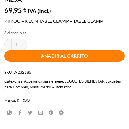
69,95
€
IVA (Incl.)
KIIROO – KEON TABLE CLAMP – TABLE CLAMP
8 disponibles
KIIROO - KEON TABLE CLAMP PINZA DE MESA cantidad
AÑADIR AL CARRITO
SKU:
D-232185
Categorías:
Accesorios para el pene
,
JUGUETES BIENESTAR
,
Juguetes
para Hombres
,
Masturbador Automatico
Marca:
KIIROO