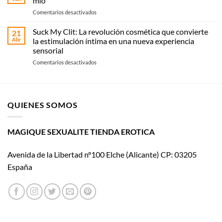
mío
guía
recoge
en
Comentarios desactivados
práctica
en
La
según
Magique
historia
Suck My Clit: La revolución cosmética que convierte
tipo
21
Sexualité
de
y
Abr
la estimulación íntima en una nueva experiencia
Womanizer
uso
sensorial
llega
en
Comentarios desactivados
al
Suck
cine
My
con El
Clit:
placer
La
es
QUIENES SOMOS
revolución
mío
cosmética
que
convierte
MAGIQUE SEXUALITE TIENDA EROTICA
la
estimulación
Avenida de la Libertad nº100 Elche (Alicante) CP: 03205
íntima
en
España
una
nueva
experiencia
sensorial