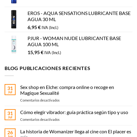
EROS - AQUA SENSATIONS LUBRICANTE BASE
AGUA 30 ML
6,95
€
IVA (Incl.)
PJUR - WOMAN NUDE LUBRICANTE BASE
AGUA 100 ML
15,95
€
IVA (Incl.)
BLOG PUBLICACIONES RECIENTES
Sex shop en Elche: compra online o recoge en
31
Jul
Magique Sexualité
en
Comentarios desactivados
Sex
shop
Cómo elegir vibrador: guía práctica según tipo y uso
31
en
Jul
en
Comentarios desactivados
Elche:
Cómo
compra
elegir
La historia de Womanizer llega al cine con El placer es
online
26
vibrador:
Jun
o