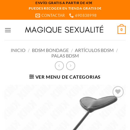
Saltar
ENVÍO GRATIS A PARTIR DE 45€
PUEDES RECOGER EN TIENDA GRATIS 0€
al
CONTACTAR
690838998
contenido
0
INICIO
/
BDSM BONDAGE
/
ARTÍCULOS BDSM
/
PALAS BDSM
VER MENU DE CATEGORIAS
Añadir
a la
lista
de
deseos