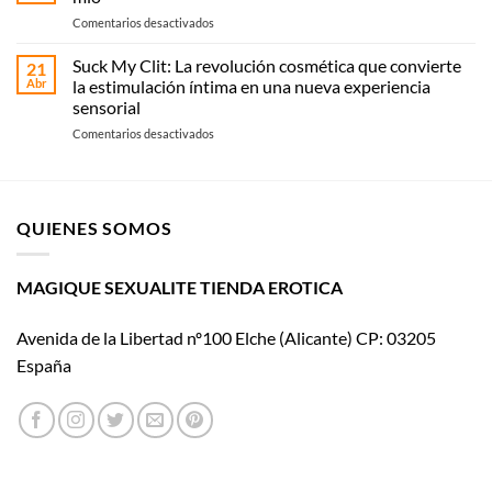
guía
recoge
en
Comentarios desactivados
práctica
en
La
según
Magique
historia
Suck My Clit: La revolución cosmética que convierte
tipo
21
Sexualité
de
y
Abr
la estimulación íntima en una nueva experiencia
Womanizer
uso
sensorial
llega
en
Comentarios desactivados
al
Suck
cine
My
con El
Clit:
placer
La
es
QUIENES SOMOS
revolución
mío
cosmética
que
convierte
MAGIQUE SEXUALITE TIENDA EROTICA
la
estimulación
Avenida de la Libertad nº100 Elche (Alicante) CP: 03205
íntima
en
España
una
nueva
experiencia
sensorial