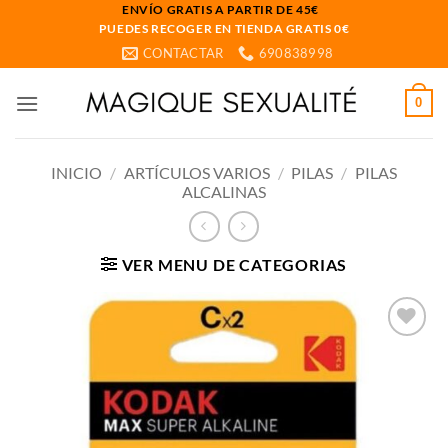
Saltar
ENVÍO GRATIS A PARTIR DE 45€
PUEDES RECOGER EN TIENDA GRATIS 0€
al
CONTACTAR
690838998
contenido
0
INICIO
/
ARTÍCULOS VARIOS
/
PILAS
/
PILAS
ALCALINAS
VER MENU DE CATEGORIAS
Añadir
a la
lista
de
deseos