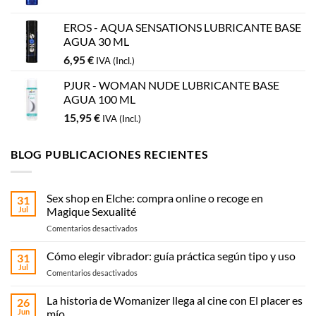
EROS - AQUA SENSATIONS LUBRICANTE BASE
AGUA 30 ML
6,95
€
IVA (Incl.)
PJUR - WOMAN NUDE LUBRICANTE BASE
AGUA 100 ML
15,95
€
IVA (Incl.)
BLOG PUBLICACIONES RECIENTES
Sex shop en Elche: compra online o recoge en
31
Jul
Magique Sexualité
en
Comentarios desactivados
Sex
shop
Cómo elegir vibrador: guía práctica según tipo y uso
31
en
Jul
en
Comentarios desactivados
Elche:
Cómo
compra
elegir
La historia de Womanizer llega al cine con El placer es
online
26
vibrador:
Jun
mío
o