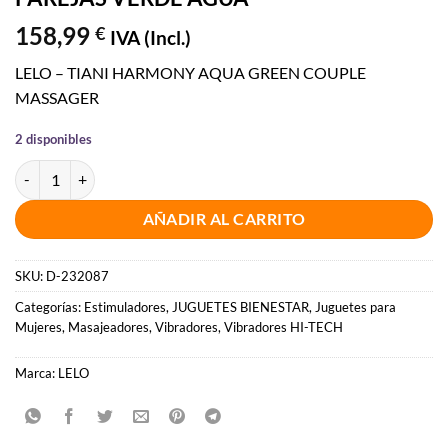
158,99
€
IVA (Incl.)
LELO – TIANI HARMONY AQUA GREEN COUPLE
MASSAGER
2 disponibles
LELO - TIANI HARMONY MASAJEADOR PAREJAS VERDE AGUA cant
AÑADIR AL CARRITO
SKU:
D-232087
Categorías:
Estimuladores
,
JUGUETES BIENESTAR
,
Juguetes para
Mujeres
,
Masajeadores
,
Vibradores
,
Vibradores HI-TECH
Marca:
LELO