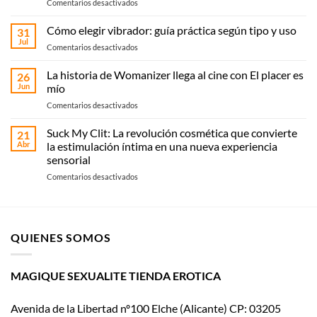
en
Comentarios desactivados
Sex
shop
Cómo elegir vibrador: guía práctica según tipo y uso
31
en
Jul
en
Comentarios desactivados
Elche:
Cómo
compra
elegir
La historia de Womanizer llega al cine con El placer es
online
26
vibrador:
Jun
mío
o
guía
recoge
en
Comentarios desactivados
práctica
en
La
según
Magique
historia
Suck My Clit: La revolución cosmética que convierte
tipo
21
Sexualité
de
y
Abr
la estimulación íntima en una nueva experiencia
Womanizer
uso
sensorial
llega
en
Comentarios desactivados
al
Suck
cine
My
con El
Clit:
placer
La
es
QUIENES SOMOS
revolución
mío
cosmética
que
convierte
MAGIQUE SEXUALITE TIENDA EROTICA
la
estimulación
Avenida de la Libertad nº100 Elche (Alicante) CP: 03205
íntima