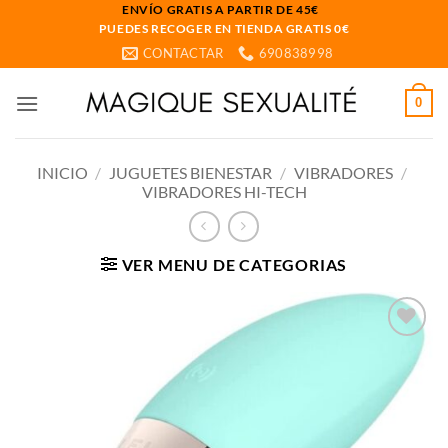
Saltar
ENVÍO GRATIS A PARTIR DE 45€
PUEDES RECOGER EN TIENDA GRATIS 0€
al
CONTACTAR
690838998
contenido
0
INICIO
/
JUGUETES BIENESTAR
/
VIBRADORES
/
VIBRADORES HI-TECH
VER MENU DE CATEGORIAS
Añadir
a la
lista
de
deseos