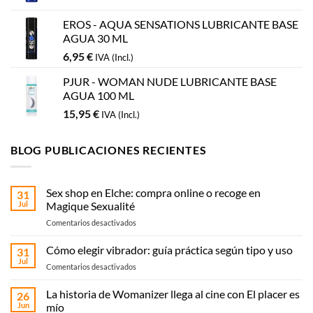
EROS - AQUA SENSATIONS LUBRICANTE BASE
AGUA 30 ML
6,95
€
IVA (Incl.)
PJUR - WOMAN NUDE LUBRICANTE BASE
AGUA 100 ML
15,95
€
IVA (Incl.)
BLOG PUBLICACIONES RECIENTES
Sex shop en Elche: compra online o recoge en
31
Jul
Magique Sexualité
en
Comentarios desactivados
Sex
shop
Cómo elegir vibrador: guía práctica según tipo y uso
31
en
Jul
en
Comentarios desactivados
Elche:
Cómo
compra
elegir
La historia de Womanizer llega al cine con El placer es
online
26
vibrador:
Jun
mío
o