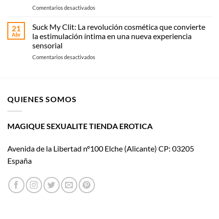
guía
recoge
en
Comentarios desactivados
práctica
en
La
según
Magique
historia
Suck My Clit: La revolución cosmética que convierte
tipo
21
Sexualité
de
y
Abr
la estimulación íntima en una nueva experiencia
Womanizer
uso
sensorial
llega
en
Comentarios desactivados
al
Suck
cine
My
con El
Clit:
placer
La
es
QUIENES SOMOS
revolución
mío
cosmética
que
convierte
MAGIQUE SEXUALITE TIENDA EROTICA
la
estimulación
Avenida de la Libertad nº100 Elche (Alicante) CP: 03205
íntima
en
España
una
nueva
experiencia
sensorial