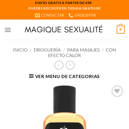
Saltar
ENVÍO GRATIS A PARTIR DE 45€
PUEDES RECOGER EN TIENDA GRATIS 0€
al
CONTACTAR
690838998
contenido
0
INICIO
/
DROGUERÍA
/
PARA MASAJES
/
CON
EFECTO CALOR
VER MENU DE CATEGORIAS
Añadir
a la
lista
de
deseos