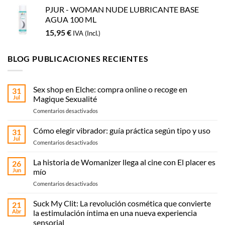
PJUR - WOMAN NUDE LUBRICANTE BASE
AGUA 100 ML
15,95
€
IVA (Incl.)
BLOG PUBLICACIONES RECIENTES
Sex shop en Elche: compra online o recoge en
31
Jul
Magique Sexualité
en
Comentarios desactivados
Sex
shop
Cómo elegir vibrador: guía práctica según tipo y uso
31
en
Jul
en
Comentarios desactivados
Elche:
Cómo
compra
elegir
La historia de Womanizer llega al cine con El placer es
online
26
vibrador:
Jun
mío
o
guía
recoge
en
Comentarios desactivados
práctica
en
La
según
Magique
historia
Suck My Clit: La revolución cosmética que convierte
tipo
21
Sexualité
de
y
Abr
la estimulación íntima en una nueva experiencia
Womanizer
uso
sensorial