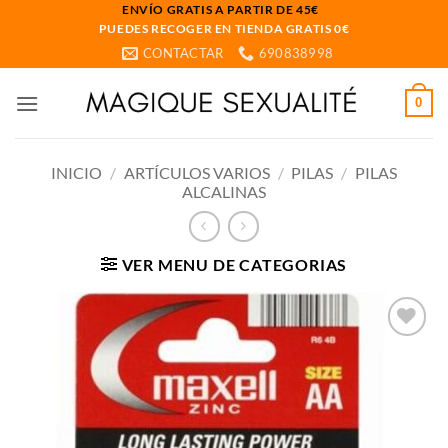
Saltar
ENVÍO GRATIS A PARTIR DE 45€
PUEDES RECOGER EN TIENDA GRATIS 0€
al
CONTACTAR
690838998
contenido
0
INICIO
/
ARTÍCULOS VARIOS
/
PILAS
/
PILAS
ALCALINAS
VER MENU DE CATEGORIAS
Añadir
a la
lista
de
deseos