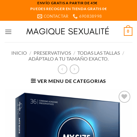
Saltar
ENVÍO GRATIS A PARTIR DE 45€
PUEDES RECOGER EN TIENDA GRATIS 0€
al
CONTACTAR
690838998
contenido
0
INICIO
/
PRESERVATIVOS
/
TODAS LAS TALLAS
/
ADÁPTALO A TU TAMAÑO EXACTO.
VER MENU DE CATEGORIAS
Añadir
a la
lista
de
deseos