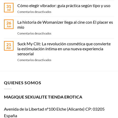
shop
Cómo elegir vibrador: guía práctica según tipo y uso
31
en
Jul
en
Comentarios desactivados
Elche:
Cómo
compra
elegir
La historia de Womanizer llega al cine con El placer es
online
26
vibrador:
Jun
mío
o
guía
recoge
en
Comentarios desactivados
práctica
en
La
según
Magique
historia
Suck My Clit: La revolución cosmética que convierte
tipo
21
Sexualité
de
y
Abr
la estimulación íntima en una nueva experiencia
Womanizer
uso
sensorial
llega
en
Comentarios desactivados
al
Suck
cine
My
con El
Clit:
placer
La
es
QUIENES SOMOS
revolución
mío
cosmética
que
convierte
MAGIQUE SEXUALITE TIENDA EROTICA
la
estimulación
Avenida de la Libertad nº100 Elche (Alicante) CP: 03205
íntima
en
España
una