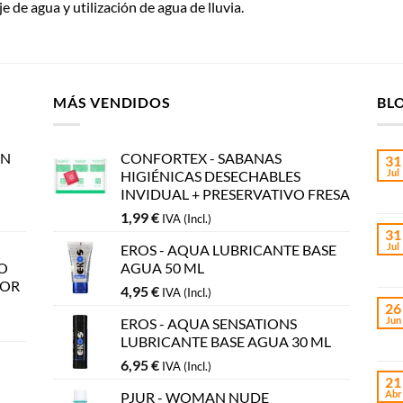
 de agua y utilización de agua de lluvia.
MÁS VENDIDOS
BL
AN
CONFORTEX - SABANAS
31
Jul
HIGIÉNICAS DESECHABLES
INVIDUAL + PRESERVATIVO FRESA
1,99
€
IVA (Incl.)
31
Jul
EROS - AQUA LUBRICANTE BASE
O
AGUA 50 ML
LOR
4,95
€
IVA (Incl.)
26
Jun
EROS - AQUA SENSATIONS
LUBRICANTE BASE AGUA 30 ML
6,95
€
IVA (Incl.)
21
Abr
PJUR - WOMAN NUDE