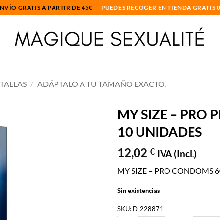
NVÍO GRATIS A PARTIR DE 45€
PUEDES RECOGER EN TIENDA GRATIS 
 TALLAS
/
ADÁPTALO A TU TAMAÑO EXACTO.
MY SIZE – PRO 
10 UNIDADES
Añadir
a la
12,02
€
lista
IVA (Incl.)
de
deseos
MY SIZE – PRO CONDOMS 6
Sin existencias
SKU:
D-228871