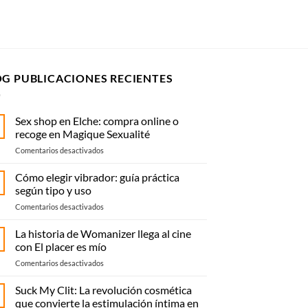
OG PUBLICACIONES RECIENTES
Sex shop en Elche: compra online o
recoge en Magique Sexualité
en
Comentarios desactivados
Sex
shop
Cómo elegir vibrador: guía práctica
en
según tipo y uso
Elche:
en
Comentarios desactivados
compra
Cómo
online
elegir
La historia de Womanizer llega al cine
o
vibrador:
recoge
con El placer es mío
guía
en
en
Comentarios desactivados
práctica
Magique
La
según
Sexualité
historia
Suck My Clit: La revolución cosmética
tipo
de
y
que convierte la estimulación íntima en