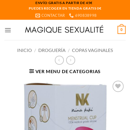
Saltar
ENVÍO GRATIS A PARTIR DE 45€
PUEDES RECOGER EN TIENDA GRATIS 0€
al
CONTACTAR
690838998
contenido
0
INICIO
/
DROGUERÍA
/
COPAS VAGINALES
VER MENU DE CATEGORIAS
Añadir
a la
lista
de
deseos