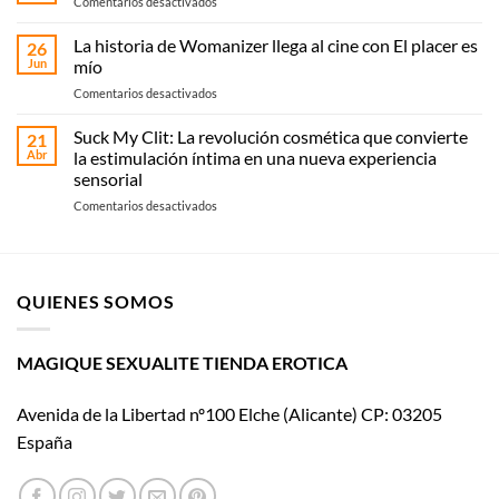
en
Comentarios desactivados
Elche:
Cómo
compra
elegir
La historia de Womanizer llega al cine con El placer es
online
26
vibrador:
Jun
mío
o
guía
recoge
en
Comentarios desactivados
práctica
en
La
según
Magique
historia
Suck My Clit: La revolución cosmética que convierte
tipo
21
Sexualité
de
y
Abr
la estimulación íntima en una nueva experiencia
Womanizer
uso
sensorial
llega
en
Comentarios desactivados
al
Suck
cine
My
con El
Clit:
placer
La
es
QUIENES SOMOS
revolución
mío
cosmética
que
convierte
MAGIQUE SEXUALITE TIENDA EROTICA
la
estimulación
Avenida de la Libertad nº100 Elche (Alicante) CP: 03205
íntima
en
España
una
nueva
experiencia