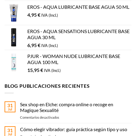
EROS - AQUA LUBRICANTE BASE AGUA 50 ML
4,95
€
IVA (Incl.)
EROS - AQUA SENSATIONS LUBRICANTE BASE
AGUA 30 ML
6,95
€
IVA (Incl.)
PJUR - WOMAN NUDE LUBRICANTE BASE
AGUA 100 ML
15,95
€
IVA (Incl.)
BLOG PUBLICACIONES RECIENTES
Sex shop en Elche: compra online o recoge en
31
Jul
Magique Sexualité
en
Comentarios desactivados
Sex
shop
Cómo elegir vibrador: guía práctica según tipo y uso
31
en
Jul