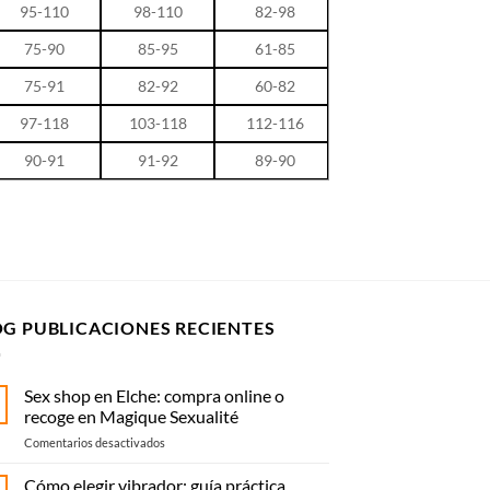
95-110
98-110
82-98
75-90
85-95
61-85
75-91
82-92
60-82
97-118
103-118
112-116
90-91
91-92
89-90
OG PUBLICACIONES RECIENTES
Sex shop en Elche: compra online o
recoge en Magique Sexualité
en
Comentarios desactivados
Sex
shop
Cómo elegir vibrador: guía práctica