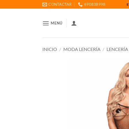
Saltar
CONTACTAR
690838998
E
al
contenido
MENÚ
INICIO
/
MODA LENCERÍA
/
LENCERÍA