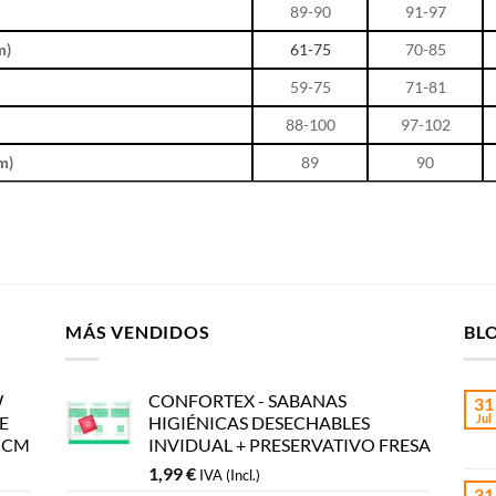
89-90
91-97
m)
61-75
70-85
59-75
71-81
)
88-100
97-102
m)
89
90
MÁS VENDIDOS
BL
W
CONFORTEX - SABANAS
31
Jul
E
HIGIÉNICAS DESECHABLES
5 CM
INVIDUAL + PRESERVATIVO FRESA
1,99
€
IVA (Incl.)
31