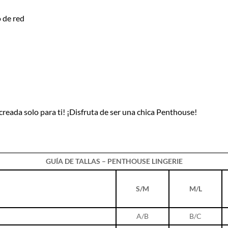
o de red
d creada solo para ti! ¡Disfruta de ser una chica Penthouse!
GUÍA DE TALLAS – PENTHOUSE LINGERIE
S/M
M/L
A/B
B/C