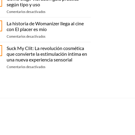
en
según tipo y uso
Elche:
en
Comentarios desactivados
compra
Cómo
online
elegir
La historia de Womanizer llega al cine
o
vibrador:
recoge
con El placer es mío
guía
en
en
Comentarios desactivados
práctica
Magique
La
según
Sexualité
historia
Suck My Clit: La revolución cosmética
tipo
de
y
que convierte la estimulación íntima en
Womanizer
uso
una nueva experiencia sensorial
llega
en
Comentarios desactivados
al
Suck
cine
My
con El
Clit:
placer
La
es
revolución
mío
cosmética
que
convierte
la
estimulación
íntima
en
una