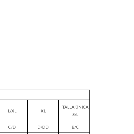
TALLA ÚNICA
L/XL
XL
S/L
C/D
D/DD
B/C