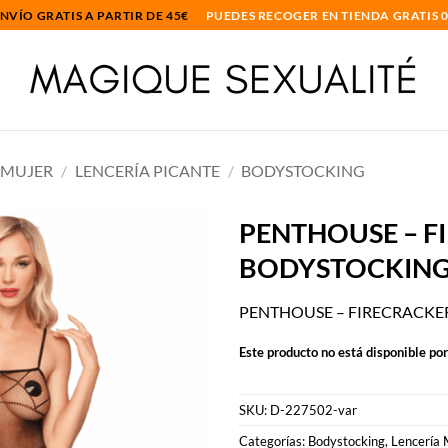
NVÍO GRATIS A PARTIR DE 45€
PUEDES RECOGER EN TIENDA GRATIS 
 MUJER
/
LENCERÍA PICANTE
/
BODYSTOCKING
PENTHOUSE – F
BODYSTOCKING
Añadir
a la
lista
PENTHOUSE – FIRECRACKE
de
deseos
Este producto no está disponible po
SKU:
D-227502-var
Categorías:
Bodystocking
,
Lencería 