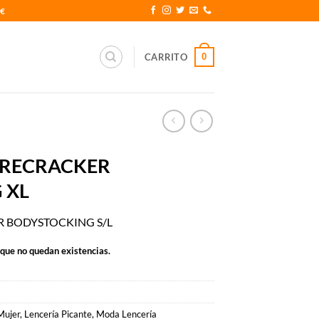
0€
0
CARRITO
IRECRACKER
 XL
R BODYSTOCKING S/L
rque no quedan existencias.
Mujer
,
Lencería Picante
,
Moda Lencería