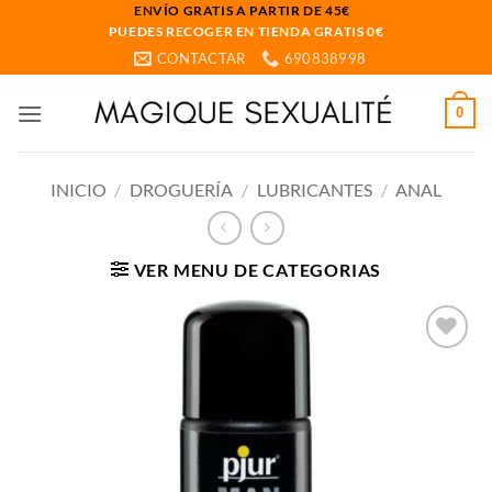
Saltar
ENVÍO GRATIS A PARTIR DE 45€
PUEDES RECOGER EN TIENDA GRATIS 0€
al
CONTACTAR
690838998
contenido
0
INICIO
/
DROGUERÍA
/
LUBRICANTES
/
ANAL
VER MENU DE CATEGORIAS
Añadir
a la
lista
de
deseos