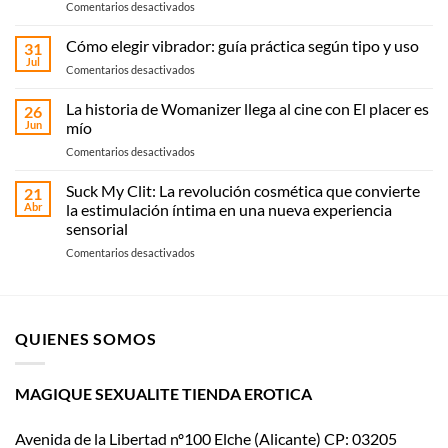
en
Comentarios desactivados
Sex
shop
Cómo elegir vibrador: guía práctica según tipo y uso
31
en
Jul
en
Comentarios desactivados
Elche:
Cómo
compra
elegir
La historia de Womanizer llega al cine con El placer es
online
26
vibrador:
Jun
mío
o
guía
recoge
en
Comentarios desactivados
práctica
en
La
según
Magique
historia
Suck My Clit: La revolución cosmética que convierte
tipo
21
Sexualité
de
y
Abr
la estimulación íntima en una nueva experiencia
Womanizer
uso
sensorial
llega
en
Comentarios desactivados
al
Suck
cine
My
con El
Clit:
placer
La
es
QUIENES SOMOS
revolución
mío
cosmética
que
convierte
MAGIQUE SEXUALITE TIENDA EROTICA
la
estimulación
Avenida de la Libertad nº100 Elche (Alicante) CP: 03205
íntima