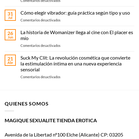
en
Comentarios desactivados
Sex
shop
Cómo elegir vibrador: guía práctica según tipo y uso
31
en
Jul
en
Comentarios desactivados
Elche:
Cómo
compra
elegir
La historia de Womanizer llega al cine con El placer es
online
26
vibrador:
Jun
mío
o
guía
recoge
en
Comentarios desactivados
práctica
en
La
según
Magique
historia
Suck My Clit: La revolución cosmética que convierte
tipo
21
Sexualité
de
y
Abr
la estimulación íntima en una nueva experiencia
Womanizer
uso
sensorial
llega
en
Comentarios desactivados
al
Suck
cine
My
con El
Clit:
placer
La
es
QUIENES SOMOS
revolución
mío
cosmética
que
convierte
MAGIQUE SEXUALITE TIENDA EROTICA
la
estimulación
Avenida de la Libertad nº100 Elche (Alicante) CP: 03205
íntima