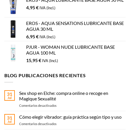
4,95
€
IVA (Incl.)
EROS - AQUA SENSATIONS LUBRICANTE BASE
AGUA 30 ML
6,95
€
IVA (Incl.)
PJUR - WOMAN NUDE LUBRICANTE BASE
AGUA 100 ML
15,95
€
IVA (Incl.)
BLOG PUBLICACIONES RECIENTES
Sex shop en Elche: compra online o recoge en
31
Jul
Magique Sexualité
en
Comentarios desactivados
Sex
shop
Cómo elegir vibrador: guía práctica según tipo y uso
31
en
Jul
en
Comentarios desactivados
Elche:
Cómo
compra