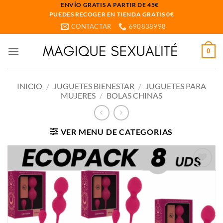
Saltar
ENVÍO GRATIS A PARTIR DE 45€
PUEDES RECOGER EN TIENDA GRATIS 0€
al
CONTACTAR
690838998
contenido
0
INICIO
/
JUGUETES BIENESTAR
/
JUGUETES PARA
MUJERES
/
BOLAS CHINAS
VER MENU DE CATEGORIAS
Añadir
a la
lista
de
deseos