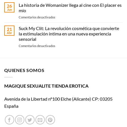
elegir
La historia de Womanizer llega al cine con El placer es
online
26
vibrador:
Jun
mío
o
guía
recoge
en
Comentarios desactivados
práctica
en
La
según
Magique
historia
Suck My Clit: La revolución cosmética que convierte
tipo
21
Sexualité
de
y
Abr
la estimulación íntima en una nueva experiencia
Womanizer
uso
sensorial
llega
en
Comentarios desactivados
al
Suck
cine
My
con El
Clit:
placer
La
es
QUIENES SOMOS
revolución
mío
cosmética
que
convierte
MAGIQUE SEXUALITE TIENDA EROTICA
la
estimulación
Avenida de la Libertad nº100 Elche (Alicante) CP: 03205
íntima
en
España
una
nueva
experiencia
sensorial