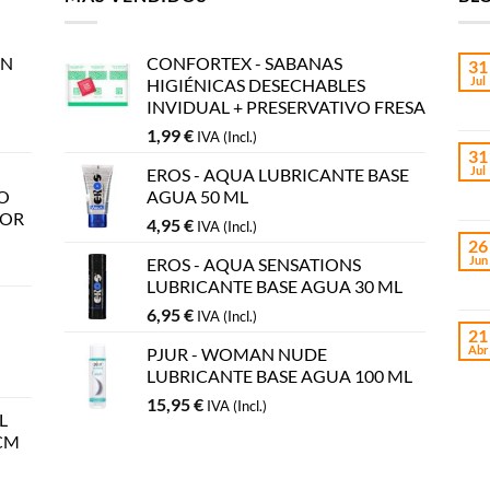
AN
CONFORTEX - SABANAS
31
Jul
HIGIÉNICAS DESECHABLES
INVIDUAL + PRESERVATIVO FRESA
1,99
€
IVA (Incl.)
31
Jul
EROS - AQUA LUBRICANTE BASE
O
AGUA 50 ML
LOR
4,95
€
IVA (Incl.)
26
Jun
EROS - AQUA SENSATIONS
LUBRICANTE BASE AGUA 30 ML
6,95
€
IVA (Incl.)
21
Abr
PJUR - WOMAN NUDE
LUBRICANTE BASE AGUA 100 ML
15,95
€
IVA (Incl.)
L
CM