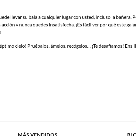
de llevar su bala a cualquier lugar con usted, incluso la bañera. P
 la acción y nunca quedes insatisfecha. ¡Es fácil ver por qué este g
!
séptimo cielo! Pruébalos, ámelos, recógelos… ¡Te desafiamos! Ensi
MÁS VENDIDOS
BL