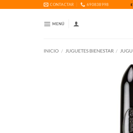
Saltar
CONTACTAR
690838998
E
al
contenido
MENÚ
INICIO
/
JUGUETES BIENESTAR
/
JUGU