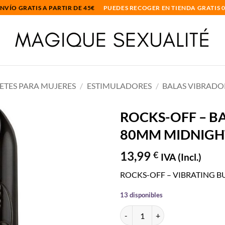
NVÍO GRATIS A PARTIR DE 45€
PUEDES RECOGER EN TIENDA GRATIS 
ETES PARA MUJERES
/
ESTIMULADORES
/
BALAS VIBRADO
ROCKS-OFF – B
80MM MIDNIGH
Añadir
a la
13,99
€
lista
IVA (Incl.)
de
deseos
ROCKS-OFF – VIBRATING 
13 disponibles
ROCKS-OFF - BALA VIBRADORA