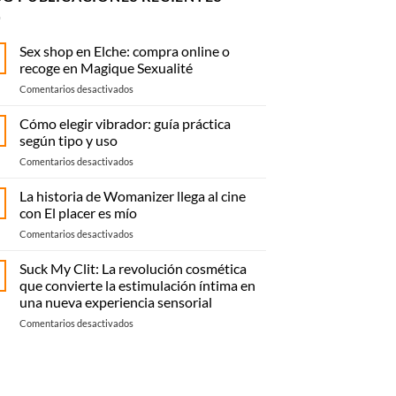
Sex shop en Elche: compra online o
recoge en Magique Sexualité
en
Comentarios desactivados
Sex
shop
Cómo elegir vibrador: guía práctica
en
según tipo y uso
Elche:
en
Comentarios desactivados
compra
Cómo
online
elegir
La historia de Womanizer llega al cine
o
vibrador:
recoge
con El placer es mío
guía
en
en
Comentarios desactivados
práctica
Magique
La
según
Sexualité
historia
Suck My Clit: La revolución cosmética
tipo
de
y
que convierte la estimulación íntima en
Womanizer
uso
una nueva experiencia sensorial
llega
en
Comentarios desactivados
al
Suck
cine
My
con El
Clit:
placer
La
es