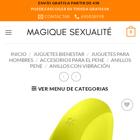
Saltar
ENVÍO GRATIS A PARTIR DE 45€
PUEDES RECOGER EN TIENDA GRATIS 0€
al
CONTACTAR
690838998
contenido
0
INICIO
/
JUGUETES BIENESTAR
/
JUGUETES PARA
HOMBRES
/
ACCESORIOS PARA EL PENE
/
ANILLOS
PENE
/
ANILLOS CON VIBRACIÓN
VER MENU DE CATEGORIAS
Añadir
a la
lista
de
deseos