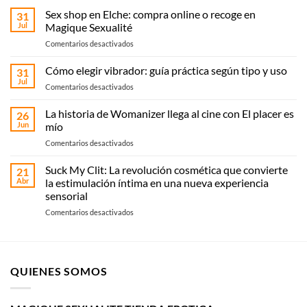
Sex shop en Elche: compra online o recoge en
31
Jul
Magique Sexualité
en
Comentarios desactivados
Sex
shop
Cómo elegir vibrador: guía práctica según tipo y uso
31
en
Jul
en
Comentarios desactivados
Elche:
Cómo
compra
elegir
La historia de Womanizer llega al cine con El placer es
online
26
vibrador:
Jun
mío
o
guía
recoge
en
Comentarios desactivados
práctica
en
La
según
Magique
historia
Suck My Clit: La revolución cosmética que convierte
tipo
21
Sexualité
de
y
Abr
la estimulación íntima en una nueva experiencia
Womanizer
uso
sensorial
llega
en
Comentarios desactivados
al
Suck
cine
My
con El
Clit:
placer
La
es
QUIENES SOMOS
revolución
mío
cosmética
que
convierte