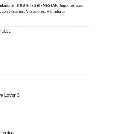
uladores
,
JUGUETES BIENESTAR
,
Juguetes para
 con vibración
,
Vibradores
,
Vibradores
 PULSE
va Lover 3.
giénico