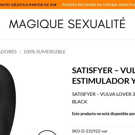
NVÍO GRATIS A PARTIR DE 45€
PUEDES RECOGER EN TIENDA GRATIS 
ADORES
/
100% SUMERGIBLE
SATISFYER – VU
ESTIMULADOR 
Añadir
a la
lista
SATISFYER – VULVA LOVER 
de
BLACK
deseos
Este producto no está disponible po
SKU:
D-232922-var