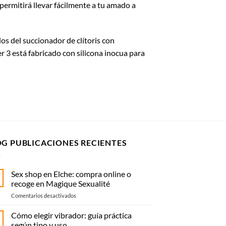
permitirá llevar fácilmente a tu amado a
s del succionador de clítoris con
r 3 está fabricado con silicona inocua para
OG PUBLICACIONES RECIENTES
Sex shop en Elche: compra online o
recoge en Magique Sexualité
en
Comentarios desactivados
Sex
shop
Cómo elegir vibrador: guía práctica
en
según tipo y uso