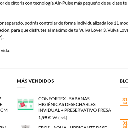
or de clítoris con tecnología Air-Pulse más pequeño de su clase te 
r separado, podrás controlar de forma individualizada los 11 modo
ación, para que disfrutes al máximo de tu Vulva Lover 3. Vulva Love
).
 vida!
MÁS VENDIDOS
BL
W
CONFORTEX - SABANAS
31
Jul
E
HIGIÉNICAS DESECHABLES
5 CM
INVIDUAL + PRESERVATIVO FRESA
1,99
€
IVA (Incl.)
31
Jul
YRM
EROS - AQUA LUBRICANTE BASE