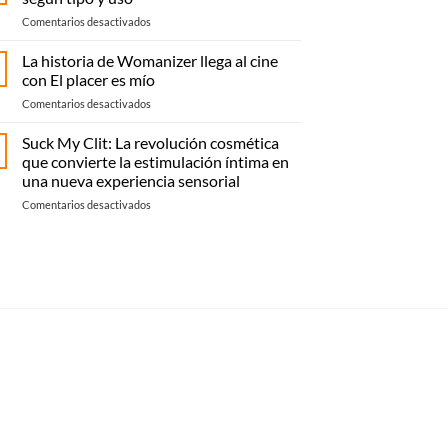
Elche:
en
Comentarios desactivados
compra
Cómo
online
elegir
La historia de Womanizer llega al cine
o
vibrador:
recoge
con El placer es mío
guía
en
en
Comentarios desactivados
práctica
Magique
La
según
Sexualité
historia
Suck My Clit: La revolución cosmética
tipo
de
y
que convierte la estimulación íntima en
Womanizer
uso
una nueva experiencia sensorial
llega
en
Comentarios desactivados
al
Suck
cine
My
con El
Clit:
placer
La
es
revolución
mío
cosmética
que
convierte
la
estimulación
íntima
en
una
nueva