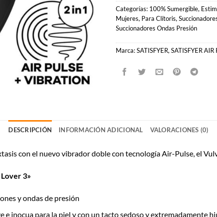
Categorías:
100% Sumergible
,
Estim
Mujeres
,
Para Clítoris
,
Succionadores
Succionadores Ondas Presión
Marca:
SATISFYER
,
SATISFYER AIR
DESCRIPCIÓN
INFORMACIÓN ADICIONAL
VALORACIONES (0)
xtasis con el nuevo vibrador doble con tecnología Air-Pulse, el Vul
 Lover 3»
iones y ondas de presión
e e inocua para la piel y con un tacto sedoso y extremadamente hi