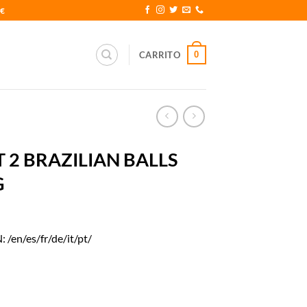
0€
0
CARRITO
T 2 BRAZILIAN BALLS
G
en/es/fr/de/it/pt/
BALLS EFECTO ICEBERG cantidad