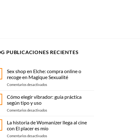
OG PUBLICACIONES RECIENTES
Sex shop en Elche: compra online o
recoge en Magique Sexualité
en
Comentarios desactivados
Sex
shop
Cómo elegir vibrador: guía práctica
en
según tipo y uso
Elche:
en
Comentarios desactivados
compra
Cómo
online
elegir
La historia de Womanizer llega al cine
o
vibrador:
recoge
con El placer es mío
guía
en
en
Comentarios desactivados
práctica
Magique