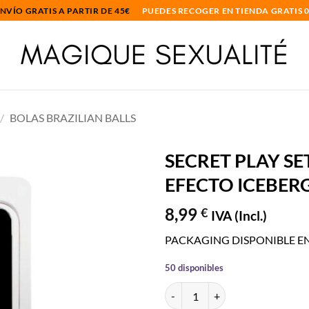
NVÍO GRATIS A PARTIR DE 45€
PUEDES RECOGER EN TIENDA GRATIS 
/
BOLAS BRAZILIAN BALLS
SECRET PLAY SE
EFECTO ICEBER
Añadir
a la
8,99
€
lista
IVA (Incl.)
de
deseos
PACKAGING DISPONIBLE EN: /
50 disponibles
SECRET PLAY SET 2 BRAZILIAN 