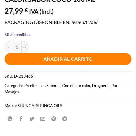
27,99
€
IVA (Incl.)
PACKAGING DISPONIBLE EN: /es/en/fr/de/
50 disponibles
SHUNGA - ACEITE MASAJE EFECTO CALOR SABOR COCO 100 ML ca
AÑADIR AL CARRITO
SKU:
D-213466
Categorías:
Aceites con Sabores
,
Con efecto calor
,
Droguería
,
Para
Masajes
Marca:
SHUNGA
,
SHUNGA OILS