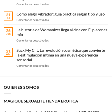
en
Comentarios desactivados
Sex
shop
Cómo elegir vibrador: guía práctica según tipo y uso
31
en
Jul
en
Comentarios desactivados
Elche:
Cómo
compra
elegir
La historia de Womanizer llega al cine con El placer es
online
26
vibrador:
Jun
mío
o
guía
recoge
en
Comentarios desactivados
práctica
en
La
según
Magique
historia
Suck My Clit: La revolución cosmética que convierte
tipo
21
Sexualité
de
y
Abr
la estimulación íntima en una nueva experiencia
Womanizer
uso
sensorial
llega
en
Comentarios desactivados
al
Suck
cine
My
con El
Clit:
placer
La
es
QUIENES SOMOS
revolución
mío
cosmética
que
convierte
MAGIQUE SEXUALITE TIENDA EROTICA
la
estimulación