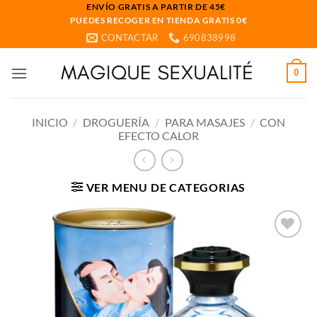
Saltar
ENVÍO GRATIS A PARTIR DE 45€
PUEDES RECOGER EN TIENDA GRATIS 0€
al
CONTACTAR
690838998
contenido
0
INICIO
/
DROGUERÍA
/
PARA MASAJES
/
CON
EFECTO CALOR
VER MENU DE CATEGORIAS
Añadir
a la
lista
de
deseos