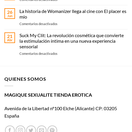
Elche:
Cómo
compra
elegir
La historia de Womanizer llega al cine con El placer es
online
26
vibrador:
Jun
mío
o
guía
recoge
en
Comentarios desactivados
práctica
en
La
según
Magique
historia
Suck My Clit: La revolución cosmética que convierte
tipo
21
Sexualité
de
y
Abr
la estimulación íntima en una nueva experiencia
Womanizer
uso
sensorial
llega
en
Comentarios desactivados
al
Suck
cine
My
con El
Clit:
placer
La
es
QUIENES SOMOS
revolución
mío
cosmética
que
convierte
MAGIQUE SEXUALITE TIENDA EROTICA
la
estimulación
Avenida de la Libertad nº100 Elche (Alicante) CP: 03205
íntima
en
España
una
nueva
experiencia