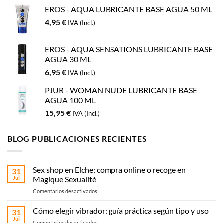
EROS - AQUA LUBRICANTE BASE AGUA 50 ML
4,95
€
IVA (Incl.)
EROS - AQUA SENSATIONS LUBRICANTE BASE
AGUA 30 ML
6,95
€
IVA (Incl.)
PJUR - WOMAN NUDE LUBRICANTE BASE
AGUA 100 ML
15,95
€
IVA (Incl.)
BLOG PUBLICACIONES RECIENTES
Sex shop en Elche: compra online o recoge en
31
Jul
Magique Sexualité
en
Comentarios desactivados
Sex
shop
Cómo elegir vibrador: guía práctica según tipo y uso
31
en
Jul
en
Comentarios desactivados