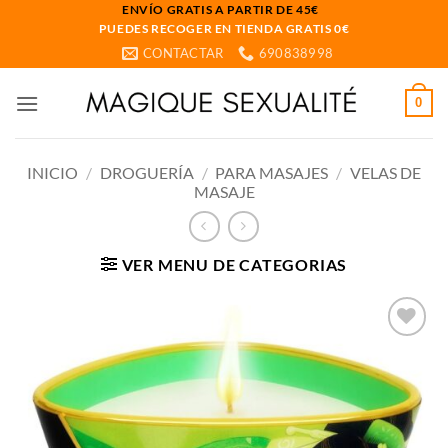
Saltar
ENVÍO GRATIS A PARTIR DE 45€
PUEDES RECOGER EN TIENDA GRATIS 0€
al
CONTACTAR
690838998
contenido
0
INICIO
/
DROGUERÍA
/
PARA MASAJES
/
VELAS DE
MASAJE
VER MENU DE CATEGORIAS
Añadir
a la
lista
de
deseos