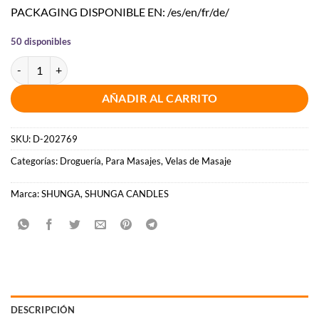
PACKAGING DISPONIBLE EN: /es/en/fr/de/
50 disponibles
SHUNGA - MINI CARESS BY CANDELIGHT VELA MASAJE TÉ VERDE 1
AÑADIR AL CARRITO
SKU:
D-202769
Categorías:
Droguería
,
Para Masajes
,
Velas de Masaje
Marca:
SHUNGA
,
SHUNGA CANDLES
DESCRIPCIÓN