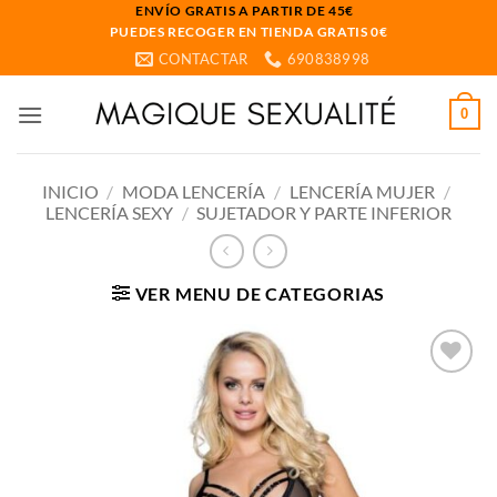
Saltar
ENVÍO GRATIS A PARTIR DE 45€
PUEDES RECOGER EN TIENDA GRATIS 0€
al
CONTACTAR
690838998
contenido
0
INICIO
/
MODA LENCERÍA
/
LENCERÍA MUJER
/
LENCERÍA SEXY
/
SUJETADOR Y PARTE INFERIOR
VER MENU DE CATEGORIAS
Añadir
a la
lista
de
deseos