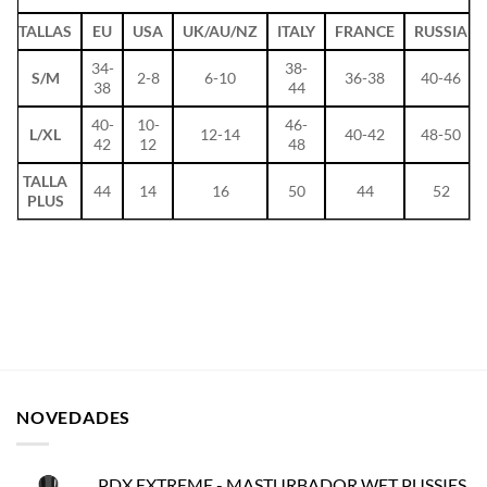
TALLAS
EU
USA
UK/AU/NZ
ITALY
FRANCE
RUSSIA
34-
38-
S/M
2-8
6-10
36-38
40-46
38
44
40-
10-
46-
L/XL
12-14
40-42
48-50
42
12
48
TALLA
44
14
16
50
44
52
PLUS
NOVEDADES
PDX EXTREME - MASTURBADOR WET PUSSIES