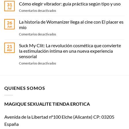
shop
Cómo elegir vibrador: guía práctica según tipo y uso
31
en
Jul
en
Comentarios desactivados
Elche:
Cómo
compra
elegir
La historia de Womanizer llega al cine con El placer es
online
26
vibrador:
Jun
mío
o
guía
recoge
en
Comentarios desactivados
práctica
en
La
según
Magique
historia
Suck My Clit: La revolución cosmética que convierte
tipo
21
Sexualité
de
y
Abr
la estimulación íntima en una nueva experiencia
Womanizer
uso
sensorial
llega
en
Comentarios desactivados
al
Suck
cine
My
con El
Clit:
placer
La
es
QUIENES SOMOS
revolución
mío
cosmética
que
convierte
MAGIQUE SEXUALITE TIENDA EROTICA
la
estimulación
Avenida de la Libertad nº100 Elche (Alicante) CP: 03205
íntima
en
España
una