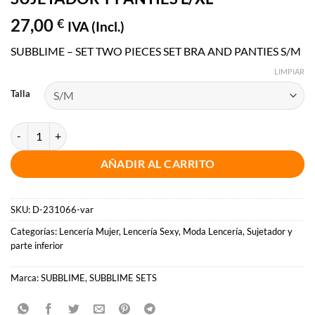
27,00
€
IVA (Incl.)
SUBBLIME – SET TWO PIECES SET BRA AND PANTIES S/M
LIMPIAR
Talla
SUBBLIME - SET DOS PIEZAS SUJETADOR Y PANTIES L/XL cantidad
AÑADIR AL CARRITO
SKU:
D-231066-var
Categorías:
Lencería Mujer
,
Lencería Sexy
,
Moda Lencería
,
Sujetador y
parte inferior
Marca:
SUBBLIME
,
SUBBLIME SETS