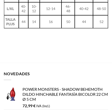
40-
10-
46-
L/XL
12-14
40-42
48-50
42
12
48
TALLA
44
14
16
50
44
52
PLUS
NOVEDADES
POWER MONSTERS - SHADOW BEHEMOTH
DILDO HINCHABLE FANTASÍA BICOLOR 22 CM
Ø 5 CM
72,99
€
IVA (Incl.)