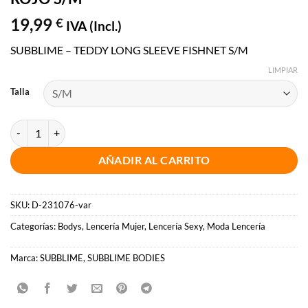
19,99
€
IVA (Incl.)
SUBBLIME – TEDDY LONG SLEEVE FISHNET S/M
LIMPIAR
Talla
SUBBLIME - TEDDY MANGA LARGA ROJO S/M cantidad
AÑADIR AL CARRITO
SKU:
D-231076-var
Categorías:
Bodys
,
Lencería Mujer
,
Lencería Sexy
,
Moda Lencería
Marca:
SUBBLIME
,
SUBBLIME BODIES