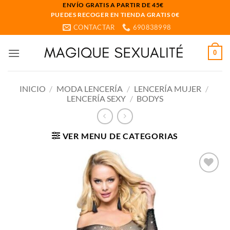
Saltar
ENVÍO GRATIS A PARTIR DE 45€
PUEDES RECOGER EN TIENDA GRATIS 0€
al
CONTACTAR
690838998
contenido
0
INICIO
/
MODA LENCERÍA
/
LENCERÍA MUJER
/
LENCERÍA SEXY
/
BODYS
VER MENU DE CATEGORIAS
Añadir
a la
lista
de
deseos