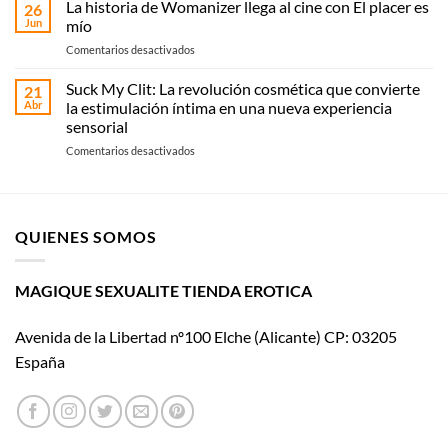
elegir
La historia de Womanizer llega al cine con El placer es
online
26
vibrador:
Jun
mío
o
guía
recoge
en
Comentarios desactivados
práctica
en
La
según
Magique
historia
Suck My Clit: La revolución cosmética que convierte
tipo
21
Sexualité
de
y
Abr
la estimulación íntima en una nueva experiencia
Womanizer
uso
sensorial
llega
en
Comentarios desactivados
al
Suck
cine
My
con El
Clit:
placer
La
es
QUIENES SOMOS
revolución
mío
cosmética
que
convierte
MAGIQUE SEXUALITE TIENDA EROTICA
la
estimulación
Avenida de la Libertad nº100 Elche (Alicante) CP: 03205
íntima
en
España
una
nueva
experiencia
sensorial