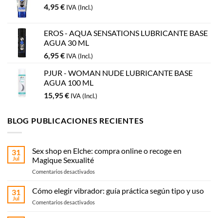
4,95
€
IVA (Incl.)
EROS - AQUA SENSATIONS LUBRICANTE BASE
AGUA 30 ML
6,95
€
IVA (Incl.)
PJUR - WOMAN NUDE LUBRICANTE BASE
AGUA 100 ML
15,95
€
IVA (Incl.)
BLOG PUBLICACIONES RECIENTES
Sex shop en Elche: compra online o recoge en
31
Jul
Magique Sexualité
en
Comentarios desactivados
Sex
shop
Cómo elegir vibrador: guía práctica según tipo y uso
31
en
Jul
en
Comentarios desactivados
Elche:
Cómo
compra