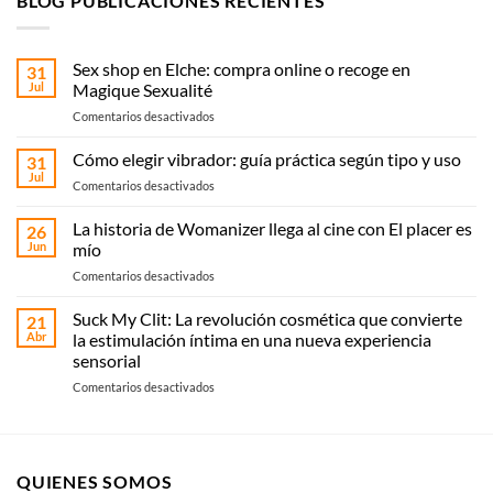
BLOG PUBLICACIONES RECIENTES
Sex shop en Elche: compra online o recoge en
31
Jul
Magique Sexualité
en
Comentarios desactivados
Sex
shop
Cómo elegir vibrador: guía práctica según tipo y uso
31
en
Jul
en
Comentarios desactivados
Elche:
Cómo
compra
elegir
La historia de Womanizer llega al cine con El placer es
online
26
vibrador:
Jun
mío
o
guía
recoge
en
Comentarios desactivados
práctica
en
La
según
Magique
historia
Suck My Clit: La revolución cosmética que convierte
tipo
21
Sexualité
de
y
Abr
la estimulación íntima en una nueva experiencia
Womanizer
uso
sensorial
llega
en
Comentarios desactivados
al
Suck
cine
My
con El
Clit:
placer
La
es
QUIENES SOMOS
revolución
mío