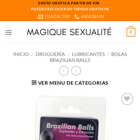
Saltar
ENVÍO GRATIS A PARTIR DE 45€
PUEDES RECOGER EN TIENDA GRATIS 0€
al
CONTACTAR
690838998
contenido
0
INICIO
/
DROGUERÍA
/
LUBRICANTES
/
BOLAS
BRAZILIAN BALLS
VER MENU DE CATEGORIAS
Añadir
a la
lista
de
deseos