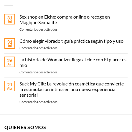
Sex shop en Elche: compra online o recoge en
31
Jul
Magique Sexualité
en
Comentarios desactivados
Sex
shop
Cómo elegir vibrador: guía práctica según tipo y uso
31
en
Jul
en
Comentarios desactivados
Elche:
Cómo
compra
elegir
La historia de Womanizer llega al cine con El placer es
online
26
vibrador:
Jun
mío
o
guía
recoge
en
Comentarios desactivados
práctica
en
La
según
Magique
historia
Suck My Clit: La revolución cosmética que convierte
tipo
21
Sexualité
de
y
Abr
la estimulación íntima en una nueva experiencia
Womanizer
uso
sensorial
llega
en
Comentarios desactivados
al
Suck
cine
My
con El
Clit:
placer
La
es
QUIENES SOMOS
revolución
mío
cosmética