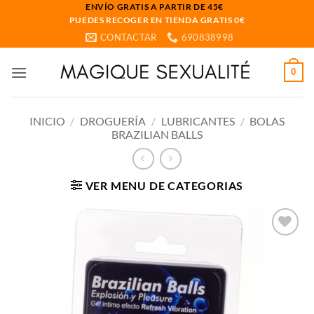
Saltar
ENVÍO GRATIS A PARTIR DE 45€
PUEDES RECOGER EN TIENDA GRATIS 0€
al
CONTACTAR
690838998
contenido
0
INICIO
/
DROGUERÍA
/
LUBRICANTES
/
BOLAS
BRAZILIAN BALLS
VER MENU DE CATEGORIAS
Añadir
a la
lista
de
deseos