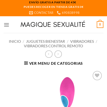
Saltar
ENVÍO GRATIS A PARTIR DE 45€
PUEDES RECOGER EN TIENDA GRATIS 0€
al
CONTACTAR
690838998
contenido
0
INICIO
/
JUGUETES BIENESTAR
/
VIBRADORES
/
VIBRADORES CONTROL REMOTO
VER MENU DE CATEGORIAS
Añadir
a la
lista
de
deseos