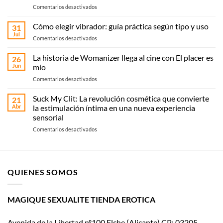
en
Comentarios desactivados
Sex
shop
Cómo elegir vibrador: guía práctica según tipo y uso
31
en
Jul
en
Comentarios desactivados
Elche:
Cómo
compra
elegir
La historia de Womanizer llega al cine con El placer es
online
26
vibrador:
Jun
mío
o
guía
recoge
en
Comentarios desactivados
práctica
en
La
según
Magique
historia
Suck My Clit: La revolución cosmética que convierte
tipo
21
Sexualité
de
y
Abr
la estimulación íntima en una nueva experiencia
Womanizer
uso
sensorial
llega
en
Comentarios desactivados
al
Suck
cine
My
con El
Clit:
placer
La
es
QUIENES SOMOS
revolución
mío
cosmética
que
convierte
MAGIQUE SEXUALITE TIENDA EROTICA
la
estimulación
Avenida de la Libertad nº100 Elche (Alicante) CP: 03205
íntima