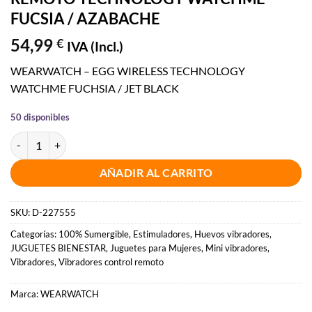
FUCSIA / AZABACHE
54,99
€
IVA (Incl.)
WEARWATCH – EGG WIRELESS TECHNOLOGY
WATCHME FUCHSIA / JET BLACK
50 disponibles
WEARWATCH - HUEVO CONTROL REMOTO TECHNOLOGY WATCHME 
AÑADIR AL CARRITO
SKU:
D-227555
Categorías:
100% Sumergible
,
Estimuladores
,
Huevos vibradores
,
JUGUETES BIENESTAR
,
Juguetes para Mujeres
,
Mini vibradores
,
Vibradores
,
Vibradores control remoto
Marca:
WEARWATCH