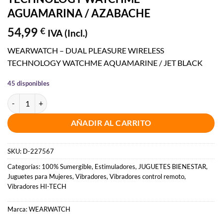
AGUAMARINA / AZABACHE
54,99
€
IVA (Incl.)
WEARWATCH – DUAL PLEASURE WIRELESS
TECHNOLOGY WATCHME AQUAMARINE / JET BLACK
45 disponibles
WEARWATCH - VIBRADOR DUAL TECHNOLOGY WATCHME AGUAMA
AÑADIR AL CARRITO
SKU:
D-227567
Categorías:
100% Sumergible
,
Estimuladores
,
JUGUETES BIENESTAR
,
Juguetes para Mujeres
,
Vibradores
,
Vibradores control remoto
,
Vibradores HI-TECH
Marca:
WEARWATCH