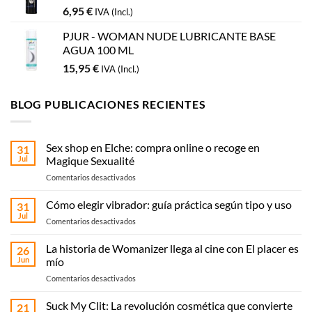
6,95
€
IVA (Incl.)
PJUR - WOMAN NUDE LUBRICANTE BASE
AGUA 100 ML
15,95
€
IVA (Incl.)
BLOG PUBLICACIONES RECIENTES
Sex shop en Elche: compra online o recoge en
31
Jul
Magique Sexualité
en
Comentarios desactivados
Sex
shop
Cómo elegir vibrador: guía práctica según tipo y uso
31
en
Jul
en
Comentarios desactivados
Elche:
Cómo
compra
elegir
La historia de Womanizer llega al cine con El placer es
online
26
vibrador:
Jun
mío
o
guía
recoge
en
Comentarios desactivados
práctica
en
La
según
Magique
historia
Suck My Clit: La revolución cosmética que convierte
tipo
21
Sexualité