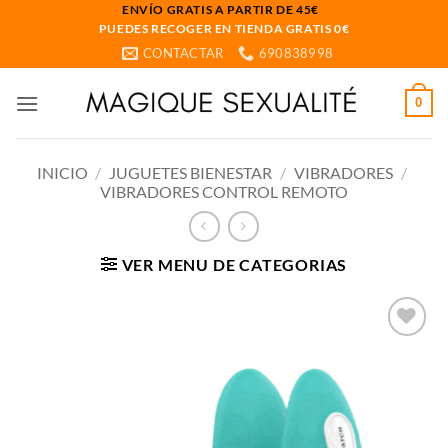
Saltar
ENVÍO GRATIS A PARTIR DE 45€
PUEDES RECOGER EN TIENDA GRATIS 0€
al
CONTACTAR
690838998
contenido
0
INICIO
/
JUGUETES BIENESTAR
/
VIBRADORES
/
VIBRADORES CONTROL REMOTO
VER MENU DE CATEGORIAS
Añadir
a la
lista
de
deseos