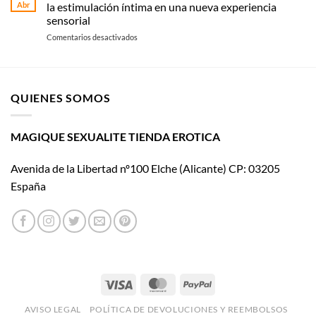
de
y
Abr
la estimulación íntima en una nueva experiencia
Womanizer
uso
sensorial
llega
en
Comentarios desactivados
al
Suck
cine
My
con El
Clit:
placer
La
es
QUIENES SOMOS
revolución
mío
cosmética
que
convierte
MAGIQUE SEXUALITE TIENDA EROTICA
la
estimulación
Avenida de la Libertad nº100 Elche (Alicante) CP: 03205
íntima
en
España
una
nueva
experiencia
sensorial
Visa
MasterCard
PayPal
AVISO LEGAL
POLÍTICA DE DEVOLUCIONES Y REEMBOLSOS