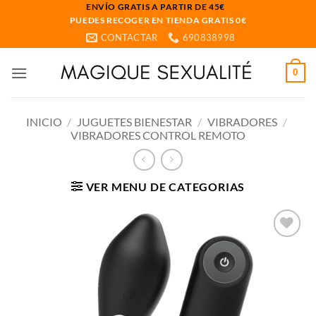
Saltar
ENVÍO GRATIS A PARTIR DE 45€
PUEDES RECOGER EN TIENDA GRATIS 0€
al
CONTACTAR
690838998
contenido
0
INICIO
/
JUGUETES BIENESTAR
/
VIBRADORES
/
VIBRADORES CONTROL REMOTO
VER MENU DE CATEGORIAS
Añadir
a la
lista
de
deseos