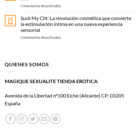
guía
recoge
en
Comentarios desactivados
práctica
en
La
según
Magique
historia
Suck My Clit: La revolución cosmética que convierte
tipo
21
Sexualité
de
y
Abr
la estimulación íntima en una nueva experiencia
Womanizer
uso
sensorial
llega
en
Comentarios desactivados
al
Suck
cine
My
con El
Clit:
placer
La
es
QUIENES SOMOS
revolución
mío
cosmética
que
convierte
MAGIQUE SEXUALITE TIENDA EROTICA
la
estimulación
Avenida de la Libertad nº100 Elche (Alicante) CP: 03205
íntima
en
España
una
nueva
experiencia
sensorial