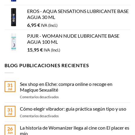
EROS - AQUA SENSATIONS LUBRICANTE BASE
AGUA 30 ML
6,95
€
IVA (Incl.)
PJUR - WOMAN NUDE LUBRICANTE BASE
AGUA 100 ML
15,95
€
IVA (Incl.)
BLOG PUBLICACIONES RECIENTES
Sex shop en Elche: compra online o recoge en
31
Jul
Magique Sexualité
en
Comentarios desactivados
Sex
shop
Cómo elegir vibrador: guía práctica según tipo y uso
31
en
Jul
en
Comentarios desactivados
Elche:
Cómo
compra
elegir
La historia de Womanizer llega al cine con El placer es
online
26
vibrador:
Jun
mío
o