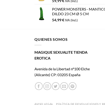
59,99
€
IVA (Incl.)
POWER MONSTERS - MANTIC
DILDO 23 CM Ø 5 CM
54,99
€
IVA (Incl.)
QUIENES SOMOS
MAGIQUE SEXUALITE TIENDA
EROTICA
Avenida de la Libertad nº100 Elche
(Alicante) CP: 03205 España
AVISO LEGAL
POLÍTICA DE DEVOLUCIONES Y 