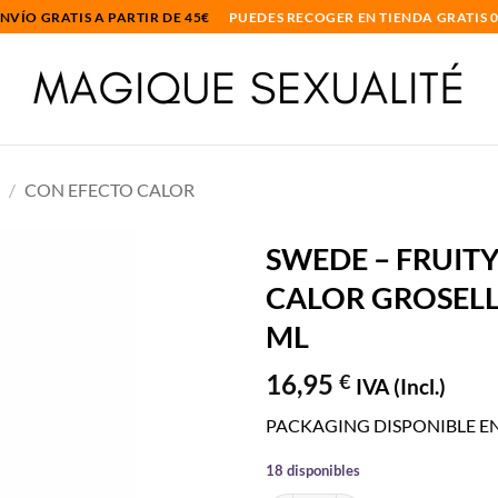
NVÍO GRATIS A PARTIR DE 45€
PUEDES RECOGER EN TIENDA GRATIS 
S
/
CON EFECTO CALOR
SWEDE – FRUITY
CALOR GROSELL
Añadir
a la
ML
lista
de
16,95
€
IVA (Incl.)
deseos
PACKAGING DISPONIBLE EN: /e
18 disponibles