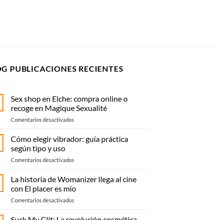
OG PUBLICACIONES RECIENTES
Sex shop en Elche: compra online o
recoge en Magique Sexualité
en
Comentarios desactivados
Sex
shop
Cómo elegir vibrador: guía práctica
en
según tipo y uso
Elche:
en
Comentarios desactivados
compra
Cómo
online
elegir
La historia de Womanizer llega al cine
o
vibrador:
recoge
con El placer es mío
guía
en
en
Comentarios desactivados
práctica
Magique
La
según
Sexualité
historia
Suck My Clit: La revolución cosmética
tipo