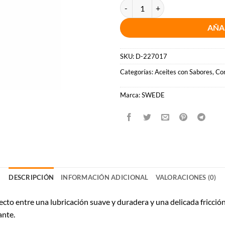
SWEDE - FRUITY LOVE ACEITE 
AÑA
SKU:
D-227017
Categorías:
Aceites con Sabores
,
Con
Marca:
SWEDE
DESCRIPCIÓN
INFORMACIÓN ADICIONAL
VALORACIONES (0)
fecto entre una lubricación suave y duradera y una delicada fricció
ante.