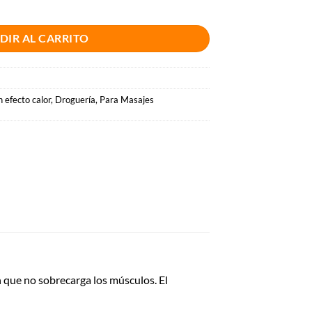
EFECTO CALOR GROSELLA NEGRA Y LIMA 120 ML cantidad
DIR AL CARRITO
 efecto calor
,
Droguería
,
Para Masajes
n que no sobrecarga los músculos. El