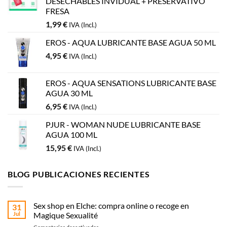
DESECHABLES INVIDUAL + PRESERVATIVO
FRESA
1,99
€
IVA (Incl.)
EROS - AQUA LUBRICANTE BASE AGUA 50 ML
4,95
€
IVA (Incl.)
EROS - AQUA SENSATIONS LUBRICANTE BASE
AGUA 30 ML
6,95
€
IVA (Incl.)
PJUR - WOMAN NUDE LUBRICANTE BASE
AGUA 100 ML
15,95
€
IVA (Incl.)
BLOG PUBLICACIONES RECIENTES
Sex shop en Elche: compra online o recoge en
31
Jul
Magique Sexualité
en