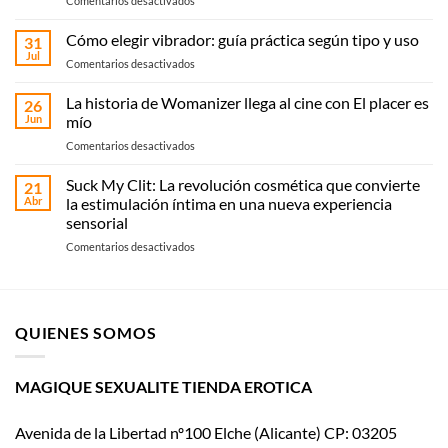
Comentarios desactivados
Sex
shop
Cómo elegir vibrador: guía práctica según tipo y uso
31
en
Jul
en
Comentarios desactivados
Elche:
Cómo
compra
elegir
La historia de Womanizer llega al cine con El placer es
online
26
vibrador:
Jun
mío
o
guía
recoge
en
Comentarios desactivados
práctica
en
La
según
Magique
historia
Suck My Clit: La revolución cosmética que convierte
tipo
21
Sexualité
de
y
Abr
la estimulación íntima en una nueva experiencia
Womanizer
uso
sensorial
llega
en
Comentarios desactivados
al
Suck
cine
My
con El
Clit:
placer
La
es
QUIENES SOMOS
revolución
mío
cosmética
que
convierte
MAGIQUE SEXUALITE TIENDA EROTICA
la
estimulación
Avenida de la Libertad nº100 Elche (Alicante) CP: 03205
íntima